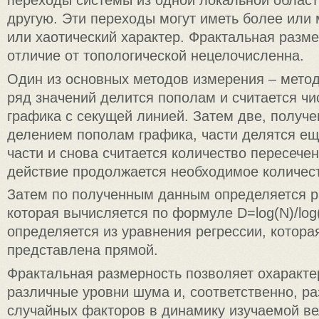
переходы системы из одной локальной област
другую. Эти переходы могут иметь более или
или хаотический характер. Фрактальная разм
отличие от топологической нецелочисленна.
Один из основных методов измерения – мето
ряд значений делится пополам и считается ч
графика с секущей линией. Затем две, получ
делением пополам графика, части делятся ещ
части и снова считается количество пересече
действие продолжается необходимое количест
Затем по полученным данным определяется р
которая вычисляется по формуле D=log(N)/log(
определяется из уравнения регрессии, котора
представлена прямой.
Фрактальная размерность позволяет охаракте
различные уровни шума и, соответственно, р
случайных факторов в динамику изучаемой ве