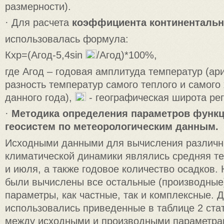
размерности).
· Для расчета
коэффициента континентальн
использовалась формула:
Кхр=(Агод-5,4sin
/Агод)*100%,
где Агод – годовая амплитуда температур (а
разность температур самого теплого и самого
данного года),
- географическая широта рег
·
Методика определения параметров функ
геосистем по метеорологическим данным.
Исходными данными для вычисления различн
климатической динамики являлись средняя т
и июля, а также годовое количество осадков. 
были вычислены все остальные (производные
параметры, как частные, так и комплексные. 
использовались приведенные в таблице 2 ста
между исходными и производными параметрам