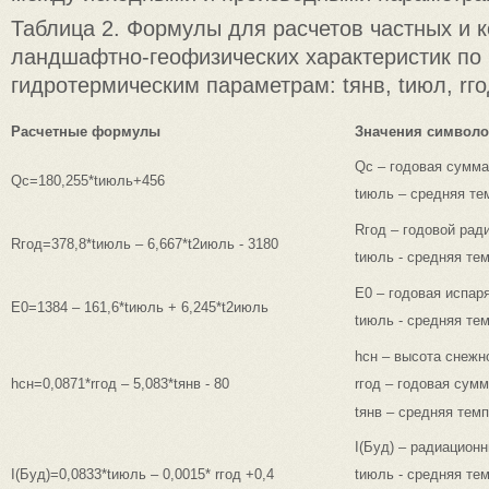
Таблица 2. Формулы для расчетов частных и 
ландшафтно-геофизических характеристик по
гидротермическим параметрам: tянв, tиюл, rго
Расчетные формулы
Значения символ
Qс – годовая сумма
Qс=180,255*tиюль+456
tиюль – средняя те
Rгод – годовой рад
Rгод=378,8*tиюль – 6,667*t2июль - 3180
tиюль - средняя те
E0 – годовая испар
E0=1384 – 161,6*tиюль + 6,245*t2июль
tиюль - средняя те
hсн – высота снежн
hсн=0,0871*rгод – 5,083*tянв - 80
rгод – годовая сумм
tянв – средняя тем
I(Буд) – радиацион
I(Буд)=0,0833*tиюль – 0,0015* rгод +0,4
tиюль - средняя те