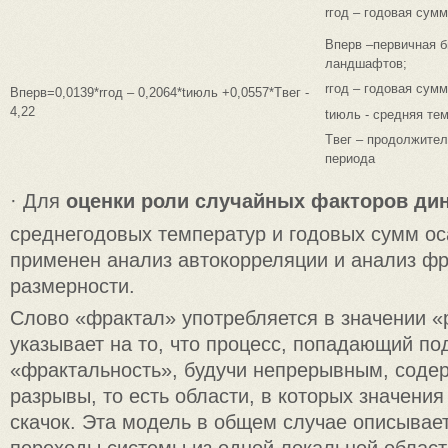
rгод – годовая сум
Bперв –первичная б
ландшафтов;
rгод – годовая сумм
Bперв=0,0139*rгод – 0,2064*tиюль +0,0557*Tвег -
4,22
tиюль - средняя те
Tвег – продолжител
периода
· Для
оценки роли случайных факторов ди
среднегодовых температур и годовых сумм о
применен анализ автокорреляции и анализ ф
размерности.
Слово «фрактал» употребляется в значении «
указывает на то, что процесс, попадающий по
«фрактальность», будучи непрерывным, содер
разрывы, то есть области, в которых значени
скачок. Эта модель в общем случае описывае