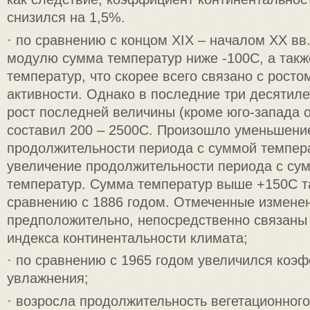
снизился на 1,5%.
· по сравнению с концом XIX – началом XX вв
модулю сумма температур ниже -100C, а такж
температур, что скорее всего связано с росто
активности. Однако в последние три десятил
рост последней величины (кроме юго-запада о
составил 200 – 2500С. Произошло уменьшени
продолжительности периода с суммой темпера
увеличение продолжительности периода с су
температур. Сумма температур выше +150C т
сравнению с 1886 годом. Отмеченные измене
предположительно, непосредственно связаны
индекса континентальности климата;
· по сравнению с 1965 годом увеличился коэ
увлажнения;
· возросла продолжительность вегетационного