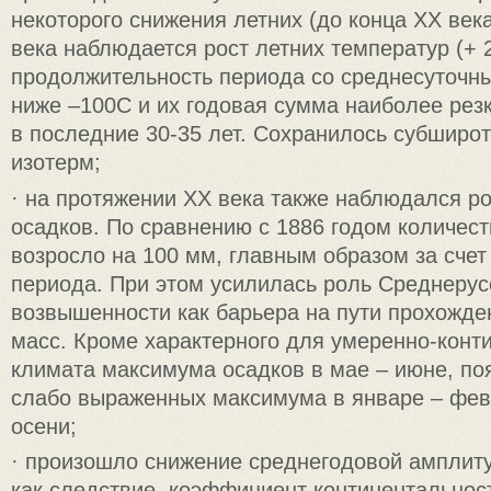
некоторого снижения летних (до конца XX века
века наблюдается рост летних температур (+ 2
продолжительность периода со среднесуточн
ниже –100С и их годовая сумма наиболее рез
в последние 30-35 лет. Сохранилось субширо
изотерм;
· на протяжении XX века также наблюдался ро
осадков. По сравнению с 1886 годом количест
возросло на 100 мм, главным образом за счет
периода. При этом усилилась роль Среднерус
возвышенности как барьера на пути прохожд
масс. Кроме характерного для умеренно-конт
климата максимума осадков в мае – июне, по
слабо выраженных максимума в январе – фев
осени;
· произошло снижение среднегодовой амплиту
как следствие, коэффициент континентальнос