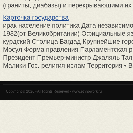
(граниты, диабазы) и перекрывающими их 
Карточка государства
ирак население политика Дата независимо
1932(от Великобритании) Официальные яз
курдский Столица Багдад Крупнейшие гор
Мосул Форма правления Парламентская р
Президент Премьер-министр Джаляль Тал
Малики Гос. религия ислам Территория • Вс
Copyright © 2026 - All Rights Reserved - www.ethnowork.ru