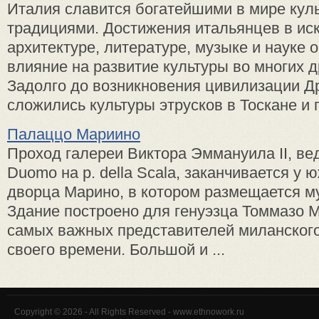
Италия славится богатейшими в мире кул
традициями. Достижения итальянцев в иск
архитектуре, литературе, музыке и науке
влияние на развитие культуры во многих д
Задолго до возникновения цивилизации Д
сложились культуры этрусков в Тоскане и гр
Палаццо Мариино
Проход галереи Виктора Эммануи­ла II, вед
Duomo на р. della Scala, заканчивается у 
дворца Марино, в кото­ром размещается м
Здание построено для генуэзца Томмазо М
самых важных представителей миланско­г
своего времени. Большой и ...
Copyright © 2026 - All Rights Reserved - www.ethnowork.ru