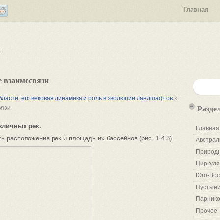
Главная
е
 взаимосвязи
бласти, его вековая динамика и роль в эволюции ландшафтов
»
Разде
вязи
зличных рек.
Главная
 расположения рек и площадь их бассейнов (рис. 1.4.3).
Австрал
Природн
Циркуля
Юго-Вос
Пустыни
Парнико
Прочее