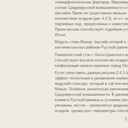
геоморфологических факторов. Максимал
склоне Среднерусской возвышенности и 
бассейне Прони он существенно меньше, 
количеством осадков (рис 4.3.3), но и с
подземных вод, приуроченных к известня
Прони весьма способствует подобным уте
Истьи.
Модуль стока Мокши, бассейн которой в 
континентальных районов Русской равни
Поверхностный сток с Окско-Цнинского 
способствует высокое количество осадков
конфигурация кровли коренных пород Окс
Если сопоставить данные рисунка 2.4.3 (а
эффект потепления и увлажнения климата
модулей стока рек, который в той или ин
Мокши. Особенно значительно увеличени
Среднерусской возвышенности. В данном
климата Русской равнины в условиях рос
увлажнен, восток – проявляется аридиза
осадков, однако рост температуры спосо
С