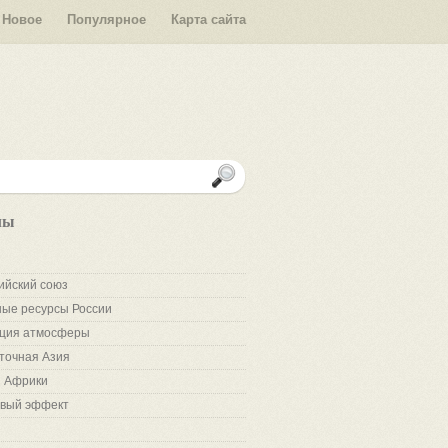
Новое
Популярное
Карта сайта
лы
ийский союз
ые ресурсы России
ция атмосферы
точная Азия
 Африки
вый эффект