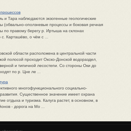
 процессов
ь и Тара наблюдаются экзогенные геологические
пы (обвально-оползневые процессы и боковая речная
ы по правому берегу р. Иртыша на склонах
с. Карташёво, о чём с ...
вской области расположена в центральной части
кой полосой проходит Окско-Донской водораздел,
еверной и типичной лесостепи. Со стороны Оки до
одят по р. Цне ле ...
тура
пективного многофункционального социально-
 развития. Существенное значение имеет охрана
ие отдыха и туризма. Калуга растет, в основном, в
нов - дорога на Мо ...