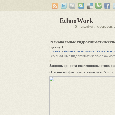
EthnoWork
Этнография и краеведени
Региональные гидроклиматические
Страница 1
Прочее
»
Региональный климат Рязанской о
Региональные гидроклиматические взаимос
Закономерности взаимосвязи стока ра
Основными факторами являются: близость