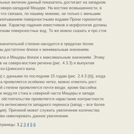
ьных величин данный показатель достигает на западном
северо-западной Мещере. На востоке возвышенности, в
что связано, по нашему мнению, не только с меньшим
 запитыванием поверхностными водами Прони горизонтов
кам. Характер падения известняков и морфология долины
чкам поверхностных вод. То же можно сказать и про сток
значительной степени находится в пределах более
ны достаточно близок к минимальным значениям.
вала и Мещеры близок к максимальным значениям. Этому
 на северо-востоке региона (рис. 4.3.3) и выпуклая
ко-Цнинского вала.
) с данными по последним 15 годам (рис. 2.4.3 (б)), когда
 проявляется особенно четко, можно отметить рост
ой степени проявляется почти везде, кроме бассейна
е модуля стока в северной части Мещеры и западе
 обстоятельстве проявляется нарастание контрастности
та интенсивности западного переноса (запад – все более
ция). Причиной может служить увеличение количества
бен нивелировать данное увеличение.
траницы:
1
2
3
4
5
6