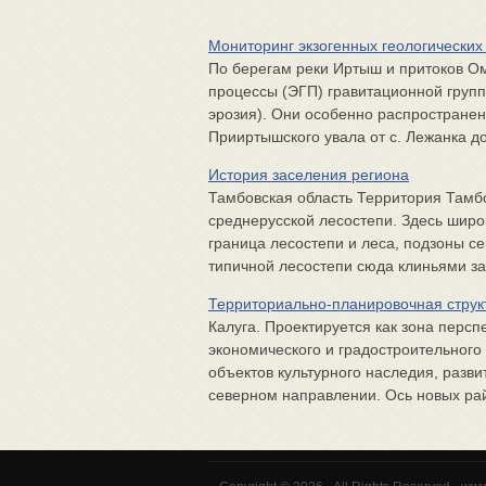
Мониторинг экзогенных геологических
По берегам реки Иртыш и притоков Ом
процессы (ЭГП) гравитационной груп
эрозия). Они особенно распространен
Прииртышского увала от с. Лежанка до 
История заселения региона
Тамбовская область Территория Тамбо
среднерусской лесостепи. Здесь широ
граница лесостепи и леса, подзоны с
типичной лесостепи сюда клиньями зах
Территориально-планировочная струк
Калуга. Проектируется как зона перс
экономического и градостроительного
объектов культурного наследия, развит
северном направлении. Ось новых райо