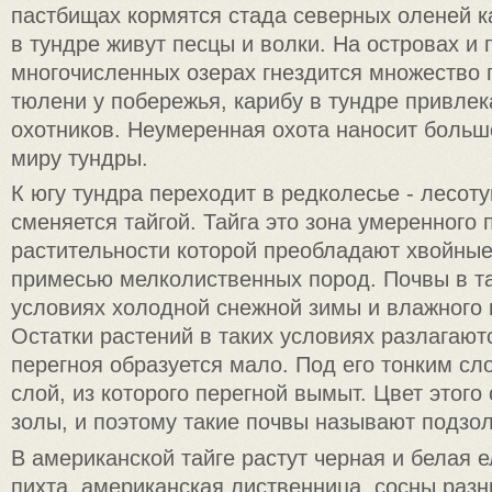
пастбищах кормятся стада северных оленей к
в тундре живут песцы и волки. На островах и 
многочисленных озерах гнездится множество 
тюлени у побережья, карибу в тундре привле
охотников. Неумеренная охота наносит боль
миру тундры.
К югу тундра переходит в редколесье - лесоту
сменяется тайгой. Тайга это зона умеренного 
растительности которой преобладают хвойные
примесью мелколиственных пород. Почвы в та
условиях холодной снежной зимы и влажного 
Остатки растений в таких условиях разлагают
перегноя образуется мало. Под его тонким с
слой, из которого перегной вымыт. Цвет этого
золы, и поэтому такие почвы называют подзо
В американской тайге растут черная и белая 
пихта, американская лиственница, сосны раз