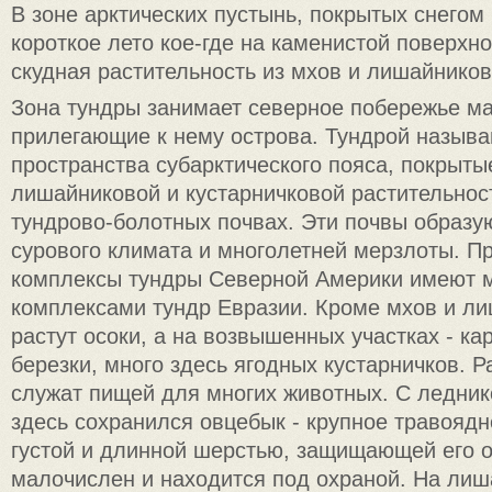
В зоне арктических пустынь, покрытых снегом 
короткое лето кое-где на каменистой поверхно
скудная растительность из мхов и лишайников
Зона тундры занимает северное побережье ма
прилегающие к нему острова. Тундрой назыв
пространства субарктического пояса, покрыты
лишайниковой и кустарничковой растительнос
тундрово-болотных почвах. Эти почвы образу
сурового климата и многолетней мерзлоты. П
комплексы тундры Северной Америки имеют м
комплексами тундр Евразии. Кроме мхов и ли
растут осоки, а на возвышенных участках - ка
березки, много здесь ягодных кустарничков. 
служат пищей для многих животных. С ледник
здесь сохранился овцебык - крупное травоядн
густой и длинной шерстью, защищающей его 
малочислен и находится под охраной. На ли