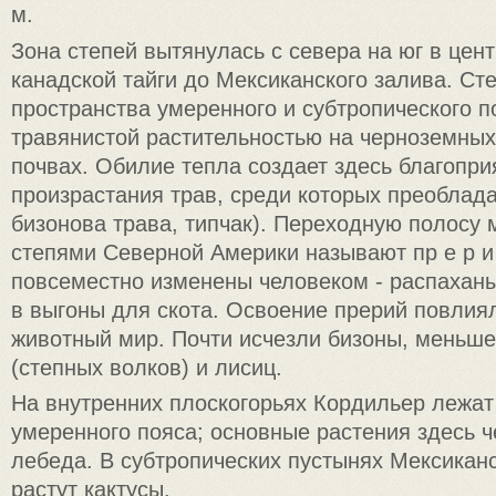
м.
Зона степей вытянулась с севера на юг в цен
канадской тайги до Мексиканского залива. Сте
пространства умеренного и субтропического п
травянистой растительностью на черноземны
почвах. Обилие тепла создает здесь благопр
произрастания трав, среди которых преоблада
бизонова трава, типчак). Переходную полосу
степями Северной Америки называют пр е р и
повсеместно изменены человеком - распахан
в выгоны для скота. Освоение прерий повлиял
животный мир. Почти исчезли бизоны, меньше
(степных волков) и лисиц.
На внутренних плоскогорьях Кордильер лежат
умеренного пояса; основные растения здесь 
лебеда. В субтропических пустынях Мексиканс
растут кактусы.