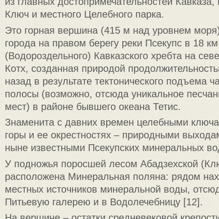
из главных достопримечательностей Кавказа, 
Ключ и местного Целебного парка.
Это горная вершина (415 м над уровнем моря)
города на правом берегу реки Псекупс в 18 км
(Водороздельного) Кавказского хребта на сев
Котх, созданная природой продолжительность
назад в результате тектонического подъема ч
полосы (возможно, отсюда уникальное песчан
мест) в районе бывшего океана Тетис.
Знаменита с давних времен целебными ключа
горы и ее окрестностях – природными выхода
ныне известными Псекупских минеральных во
У подножья поросшей лесом Абадзехской (Кл
расположена Минеральная поляна: рядом нах
местных источников минеральной воды, отсюд
Питьевую галерею и в Водолечебницу [12].
На вершине – остатки средневековой крепост