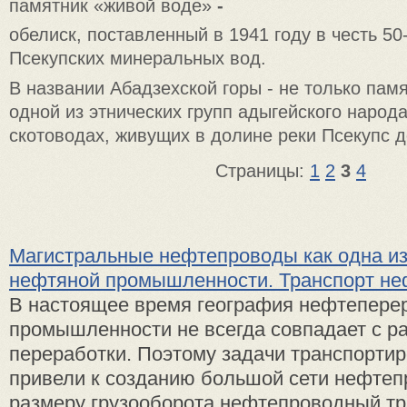
памятник «живой воде»
-
обелиск, поставленный в 1941 году в честь 50
Псекупских минеральных вод.
В названии Абадзехской горы - не только памя
одной из этнических групп адыгейского народ
скотоводах, живущих в долине реки Псекупс д
Страницы:
1
2
3
4
Магистральные нефтепроводы как одна и
нефтяной промышленности. Транспорт не
В настоящее время география нефтепер
промышленности не всегда совпадает с р
переработки. Поэтому задачи транспорти
привели к созданию большой сети нефтеп
размеру грузооборота нефтепроводный тра