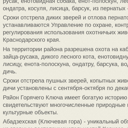
русак, енотовидная собака, енот-полоскун, ле
ондатра, косуля, лисица, барсук, из пернатых -
Сроки отстрела диких зверей и отлова пернат
устанавливаются Управление по охране, конт
регулирования использования охотничьих жи
Краснодарского края.
На территории района разрешена охота на каб
зайца-русака, дикого лесного кота, енотовидну
лисицу, енота-полоскуна, ондатру, барсука, 
дичь.
Сроки отстрела пушных зверей, копытных жив
дичи установлены с сентября-октября по дека
Район Горячего Ключа имеет богатую историю 
свидетельствуют многочисленные природные и
культурные объекты.
Абадзехская (Ключевая гора) - уникальный об