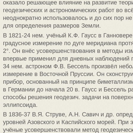
оказало решающее влияние на развитие теор
геодезических и астрономических работ во вс
неоднократно использовалось и до сих пор не
для определения размеров Земли.
В 1821-24 нем. учёный К.Ф. Гаусс в Ганновер
градусное измерение по дуге меридиана прот
2°. Он внёс усовершенствования в методы из
впервые применил для дневных наблюдений г
34 нем. астроном Ф.В. Бессель произвёл неб
измерение в Восточной Пруссии. Он сконстру
прибор, основанный на принципе биметаллиз
в Германии до начала 20 в. Гаусс и Бессель 
способы решения геодезич. задачи на поверх
эллипсоида.
В 1836-37 В.Я. Струве, А.Н. Савич и др. опре
уровней Азовского и Каспийского морей. При 
учёные усовершенствовали метод геодезичес