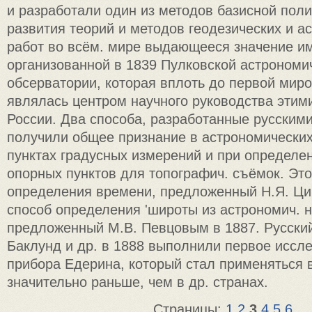
и разработали один из методов базисной пол
развития теорий и методов геодезических и а
работ во всём. мире выдающееся значение и
организованной в 1839 Пулковской астрономи
обсерватории, которая вплоть до первой мир
являлась центром научного руководства этим
России. Два способа, разработанные русскими
получили общее признание в астрономических
пунктах градусных измерений и при определе
опорных пунктов для топографич. съёмок. Это
определения времени, предложенный Н.Я. Цин
способ определения 'широты из астрономич. 
предложенный М.В. Певцовым в 1887. Русский
Баклунд и др. в 1888 выполнили первое иссл
прибора Едерина, который стал применяться 
значительно раньше, чем в др. странах.
Страницы:
1
2
3
4
5
6