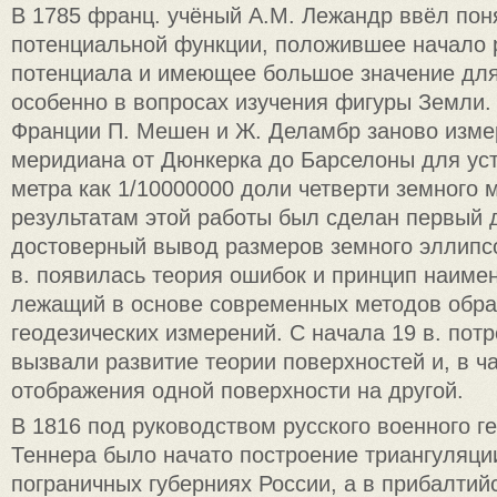
В 1785 франц. учёный А.М. Лежандр ввёл пон
потенциальной функции, положившее начало 
потенциала и имеющее большое значение для
особенно в вопросах изучения фигуры Земли. 
Франции П. Мешен и Ж. Деламбр заново изме
меридиана от Дюнкерка до Барселоны для ус
метра как 1/10000000 доли четверти земного 
результатам этой работы был сделан первый 
достоверный вывод размеров земного эллипсо
в. появилась теория ошибок и принцип наиме
лежащий в основе современных методов обра
геодезических измерений. С начала 19 в. пот
вызвали развитие теории поверхностей и, в ча
отображения одной поверхности на другой.
В 1816 под руководством русского военного ге
Теннера было начато построение триангуляци
пограничных губерниях России, а в прибалтий