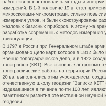
работ совершенствовались методы и инструм
измерений. В 1-й половине 19 в. стал примен
микроскопами-микрометрами, сильно повысив
измерения углов, и были сконструированы ра
жезловых базисных приборов. К этому же вре
разработка современных методов измерения у
триангуляции.
В 1797 в России при Генеральном штабе арм
организовано Депо карт, которое в 1812 было
Военно-топографическое депо, а в 1822 созд
топографов (КВТ). Все основные астрономо-ге
топографические работы на территории России
20 вв. выполнялись этим учреждением, созд
отечественную школу геодезии "Записки КВТ" (
издававшиеся в течение почти 100 лет, явля
памятником развития отечественной научной 
геодезии.