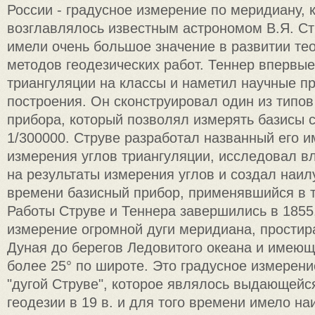
России - градусное измерение по меридиану, 
возглавлялось известным астрономом В.Я. Ст
имели очень большое значение в развитии тео
методов геодезических работ. Теннер впервы
триангуляции на классы и наметил научные п
построения. Он сконструировал один из типов
прибора, который позволял измерять базисы с
1/300000. Струве разработал названный его 
измерения углов триангуляции, исследовал в
на результаты измерения углов и создал наил
времени базисный прибор, применявшийся в те
Работы Струве и Теннера завершились в 1855
измерение огромной дуги меридиана, простир
Дуная до берегов Ледовитого океана и имею
более 25° по широте. Это градусное измерен
"дугой Струве", которое являлось выдающейс
геодезии в 19 в. и для того времени имело н