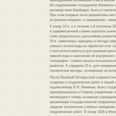
наблюдённым уклонениям отвеса вблизи
Исследованиями сотрудников Межевого и
руководством Швейцера, были установле
При этом впервые были разработаны мет
астрономо-геодезич. и гравиметрич. изме
К концу 19 в. и в течение 1-й половины 
и гравиметричной съёмке охватили значи
этим продолжалось дальнейшее развитие 
19 в. наметились принципы и методы обр
земного эллипсоида из обработки этих се
стали использоваться для решения разл
земной коры и выяснения её внутреннего 
топографич. съёмок начали пользоватьс
развитие. К середине 20 в. для измерен
технические методы, основанные на инт
После Великой Октябрьской социалистич
геодезии и геодезических работ в нашей 
подписанному В.И. Лениным, было созда
преобразованное в Главное управление г
являющееся теперь основным учреждени
организации государственной геодезичес
средние технические учебные заведения
геодезических работ. В конце 1928 в Мо