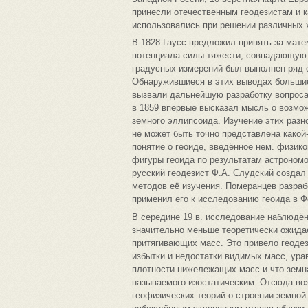
принесли отечественным геодезистам и 
использовались при решении различных х
В 1828 Гаусс предложил принять за мат
потенциала силы тяжести, совпадающую с
градусных измерений был выполнен ряд 
Обнаружившиеся в этих выводах большие
вызвали дальнейшую разработку вопроса
в 1859 впервые высказал мысль о возмо
земного эллипсоида. Изучение этих разн
не может быть точно представлена какой
понятие о геоиде, введённое нем. физик
фигуры геоида по результатам астрономо
русский геодезист Ф.А. Слудский создал
методов её изучения. Померанцев разраб
применил его к исследованию геоида в Ф
В середине 19 в. исследование наблюдён
значительно меньше теоретически ожид
притягивающих масс. Это привело геодез
избытки и недостатки видимых масс, ур
плотности нижележащих масс и что земна
называемого изостатическим. Отсюда во
геофизических теорий о строении земной 