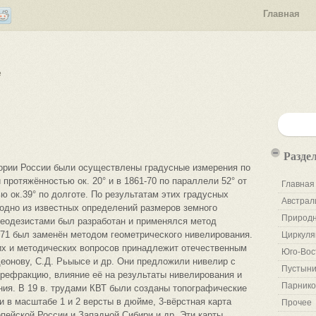
Главная
е
Разде
итории России были осуществлены градусные измерения по
протяжённостью ок. 20° и в 1861-70 по параллели 52° от
Главная
ю ок.39° по долготе. По результатам этих градусных
Австрал
одно из известных определений размеров земного
Природн
геодезистами был разработан и применялся метод
871 был заменён методом геометрического нивелирования.
Циркуля
их и методических вопросов принадлежит отечественным
Юго-Вос
деонову, С.Д. Рьыысе и др. Они предложили нивелир с
Пустыни
рефракцию, влияние её на результаты нивелирования и
Парнико
ния. В 19 в. трудами КВТ были созданы топографические
 в масштабе 1 и 2 версты в дюйме, 3-вёрстная карта
Прочее
опейской России и Западной Сибири и др. Эти карты