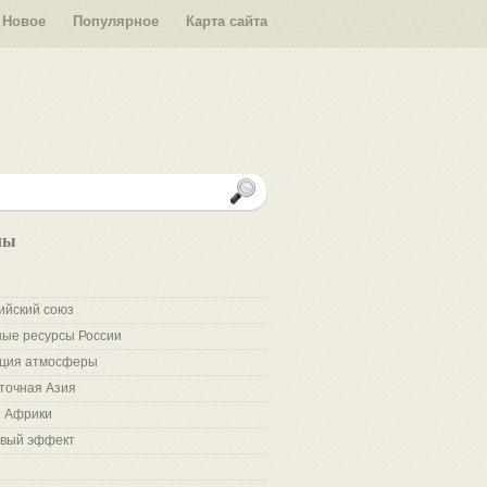
Новое
Популярное
Карта сайта
лы
ийский союз
ые ресурсы России
ция атмосферы
точная Азия
 Африки
вый эффект