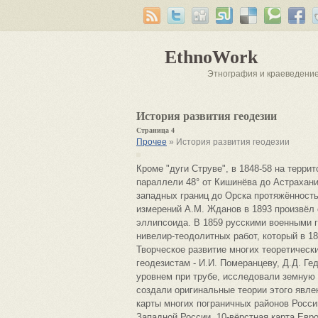
EthnoWork
Этнография и краеведени
История развития геодезии
Страница 4
Прочее
» История развития геодезии
Кроме "дуги Струве", в 1848-58 на терр
параллели 48° от Кишинёва до Астрахани 
западных границ до Орска протяжённость
измерений А.М. Жданов в 1893 произвёл 
эллипсоида. В 1859 русскими военными 
нивелир-теодолитных работ, который в 1
Творческое развитие многих теоретическ
геодезистам - И.И. Померанцеву, Д.Д. Ге
уровнем при трубе, исследовали земную 
создали оригинальные теории этого явле
карты многих пограничных районов России
Западной России, 10-вёрстная карта Евр