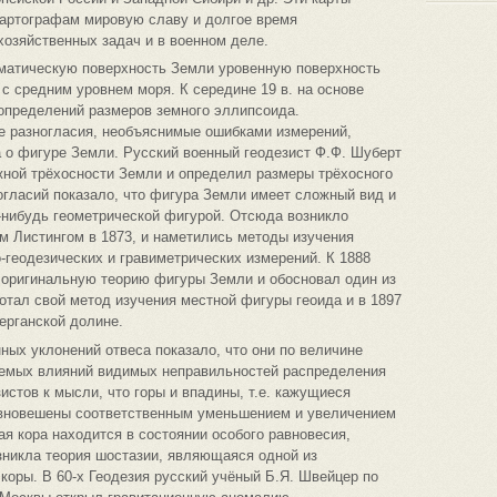
картографам мировую славу и долгое время
озяйственных задач и в военном деле.
ематическую поверхность Земли уровенную поверхность
 средним уровнем моря. К середине 19 в. на основе
определений размеров земного эллипсоида.
 разногласия, необъяснимые ошибками измерений,
 о фигуре Земли. Русский военный геодезист Ф.Ф. Шуберт
жной трёхосности Земли и определил размеры трёхосного
огласий показало, что фигура Земли имеет сложный вид и
-нибудь геометрической фигурой. Отсюда возникло
ом Листингом в 1873, и наметились методы изучения
-геодезических и гравиметрических измерений. К 1888
 оригинальную теорию фигуры Земли и обосновал один из
отал свой метод изучения местной фигуры геоида и в 1897
ерганской долине.
ных уклонений отвеса показало, что они по величине
аемых влияний видимых неправильностей распределения
истов к мысли, что горы и впадины, т.е. кажущиеся
авновешены соответственным уменьшением и увеличением
я кора находится в состоянии особого равновесия,
зникла теория шостазии, являющаяся одной из
коры. В 60-х Геодезия русский учёный Б.Я. Швейцер по