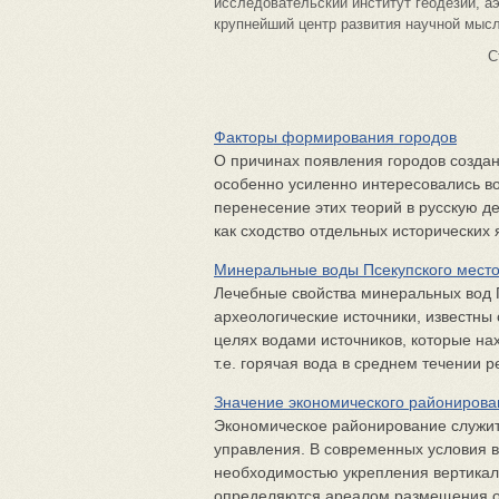
исследовательский институт геодезии, а
крупнейший центр развития научной мысл
С
Факторы формирования городов
О причинах появления городов созда
особенно усиленно интересовались во
перенесение этих теорий в русскую д
как сходство отдельных исторических 
Минеральные воды Псекупского мест
Лечебные свойства минеральных вод П
археологические источники, известны 
целях водами источников, которые на
т.е. горячая вода в среднем течении ре
Значение экономического районирова
Экономическое районирование служи
управления. В современных условия 
необходимостью укрепления вертикали
определяются ареалом размещения от