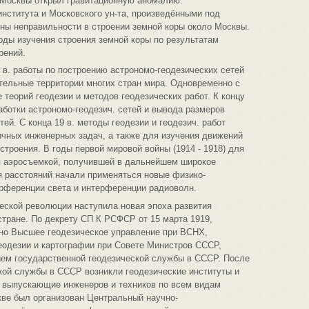
 Москвы открыл гравитационную аномалию.
нститута и Московского ун-та, произведёнными под
ны неправильности в строении земной коры около Москвы.
оды изучения строения земной коры по результатам
рений.
20 в. работы по построению астрономо-геодезических сетей
тельные территории многих стран мира. Одновременно с
теорий геодезии и методов геодезических работ. К концу
аботки астрономо-геодезич. сетей и вывода размеров
тей. С конца 19 в. методы геодезии и геодезич. работ
ичных инженерных задач, а также для изучения движений
строения. В годы первой мировой войны (1914 - 1918) для
я аэросъемкой, получившей в дальнейшем широкое
ия расстояний начали применяться новые физико-
ерференции света и интерференции радиоволн.
еской революции наступила новая эпоха развития
стране. По декрету СП К РСФСР от 15 марта 1919,
но Высшее геодезическое управление при ВСНХ,
еодезии и картографии при Совете Министров СССР,
ем государственной геодезической службы в СССР. После
кой службы в СССР возникли геодезические институты и
, выпускающие инженеров и техников по всем видам
скве был организован Центральный научно-