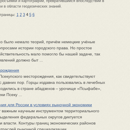
эросъёмки и картографии, превратившийся впоследствии в
и в области геодезических знаний.
траницы:
1
2
3
4
5
6
но было немало теорий, причём немецкие учёные
просами истории городского права. Но простое
ействительность мало помогло бы нашей задаче, так
явлений должно быт ...
орождения
секупского месторождения, как свидетельствуют
с давних пор. Горцы издавна пользовались в лечебных
ходились в стране абадзехов – урочище «Псыфабе»,
ки Псеку ...
ния для России в условиях рыночной экономики
т важным научным инструментом территориального
выделения федеральных округов диктуется
 власти. Контуры границ экономических районов
раслей рыночной специализации ...