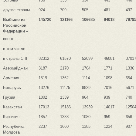
Эстония
786
535
534
445
446
другие страны
924
709
505
481
497
Выбыло из
145720
121166
106685
94018
7979
Российской
Федерации –
всего
в том числе:
в страны СНГ
82312
61570
52099
46081
3701
Азербайджан
3187
2170
1704
1771
1336
Армения
1519
1362
1114
1098
654
Беларусь
13276
11175
8829
7016
5671
Грузия
1802
1339
964
939
740
Казахстан
17913
15186
13939
14017
1250
Киргизия
1857
1333
1080
959
656
Республика
2237
1660
1385
1234
907
Молдова