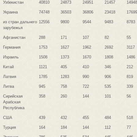
Узбекистан
40810
24873
24951
21457
1494
Украина
74748
36503
36806
23418
1769
из стран дальнего
12556
9800
9544
9483
8783
зарубежья
Афганистан
288
171
107
82
55
Германия
1753
1627
1962
2692
3117
Израиль
1508
1373
1670
1808
1486
Китай
1121
405
410
346
212
Латвия
1785
1283
990
906
819
Литва
945
758
722
535
339
Сирийская
358
260
144
101
56
Арабская
Республика
США
439
432
455
484
518
Турция
164
184
144
112
77