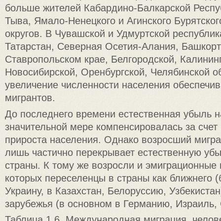
больше жителей Кабардино-Балкарской Респу
Тыва, Ямало-Ненецкого и Агинского Бурятско
округов. В Чувашской и Удмуртской республик
Татарстан, Северная Осетия-Алания, Башкорт
Ставропольском крае, Белгородской, Калинин
Новосибирской, Оренбургской, Челябинской о
увеличение численности населения обеспечив
мигрантов.
До последнего времени естественная убыль н
значительной мере компенсировалась за счет
прироста населения. Однако возросший мигр
лишь частично перекрывает естественную уб
страны. К тому же возросли и эмиграционные 
которых переселенцы в страны как ближнего (
Украину, в Казахстан, Белоруссию, Узбекистан)
зарубежья (в основном в Германию, Израиль,
Таблица 1.6. Международная миграция, челов