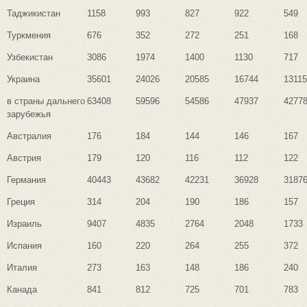
Таджикистан
1158
993
827
922
549
Туркмения
676
352
272
251
168
Узбекистан
3086
1974
1400
1130
717
Украина
35601
24026
20585
16744
13115
в страны дальнего
63408
59596
54586
47937
4277
зарубежья
Австралия
176
184
144
146
167
Австрия
179
120
116
112
122
Германия
40443
43682
42231
36928
3187
Греция
314
204
190
186
157
Израиль
9407
4835
2764
2048
1733
Испания
160
220
264
255
372
Италия
273
163
148
186
240
Канада
841
812
725
701
783