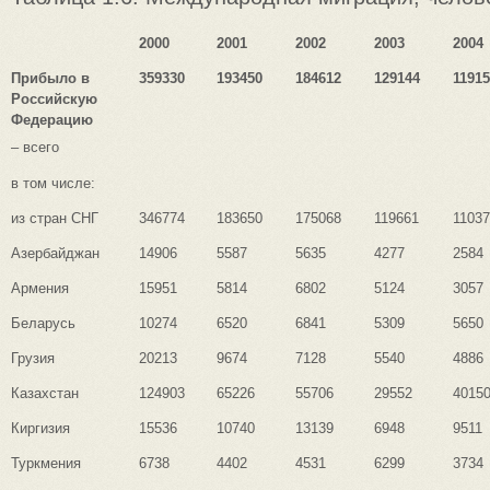
2000
2001
2002
2003
2004
Прибыло в
359330
193450
184612
129144
1191
Российскую
Федерацию
– всего
в том числе:
из стран СНГ
346774
183650
175068
119661
1103
Азербайджан
14906
5587
5635
4277
2584
Армения
15951
5814
6802
5124
3057
Беларусь
10274
6520
6841
5309
5650
Грузия
20213
9674
7128
5540
4886
Казахстан
124903
65226
55706
29552
4015
Киргизия
15536
10740
13139
6948
9511
Туркмения
6738
4402
4531
6299
3734