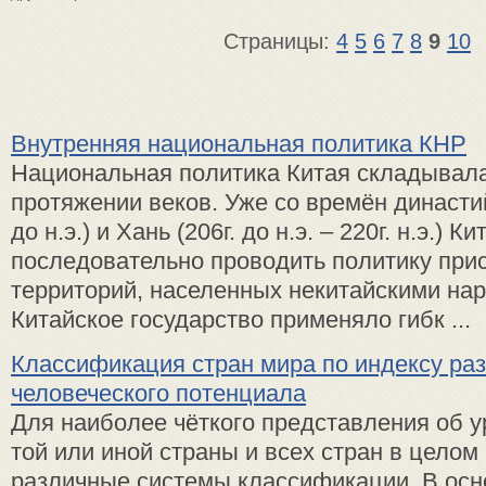
Страницы:
4
5
6
7
8
9
10
Внутренняя национальная политика КНР
Национальная политика Китая складывала
протяжении веков. Уже со времён династий
до н.э.) и Хань (206г. до н.э. – 220г. н.э.) К
последовательно проводить политику при
территорий, населенных некитайскими нар
Китайское государство применяло гибк ...
Классификация стран мира по индексу ра
человеческого потенциала
Для наиболее чёткого представления об у
той или иной страны и всех стран в цело
различные системы классификации. В осн