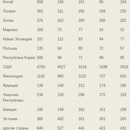
Китай
658
156
151
86
154
Латвия
365
311
256
259
226
Литва
376
262
293
268
282
Марокко
169
73
77
24
32
Новая Зеландия
101
112
93
84
77
Польша
135
84
80
72
57
Республика Корея
690
99
71
98
95
США
4793
4527
3134
3199
2919
Финляндия
1142
980
1110
737
910
Франция
139
140
212
174
190
Чешская
234
158
206
172
193
Республика
Швеция
195
148
162
151
158
Эстония
385
402
321
351
265
другие страны
646
527
441
421
431