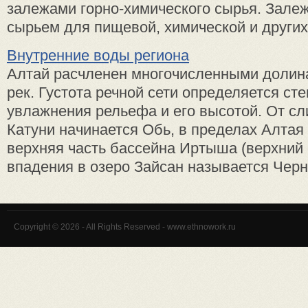
залежами горно-химического сырья. Зал
сырьем для пищевой, химической и других 
Внутренние воды региона
Алтай расчленен многочисленными долин
рек. Густота речной сети определяется ст
увлажнения рельефа и его высотой. От сл
Катуни начинается Обь, в пределах Алтая
верхняя часть бассейна Иртыша (верхний 
впадения в озеро Зайсан называется Черны
Copyright © 2026 - All Rights Reserved - www.ethnowork.ru