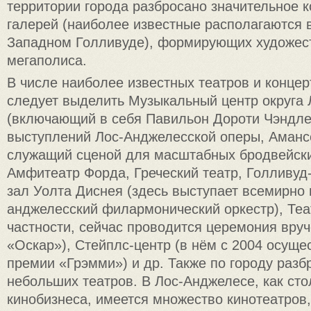
территории города разбросано значительное к
галерей (наиболее известные располагаются 
Западном Голливуде), формирующих художес
мегаполиса.
В числе наиболее известных театров и концер
следует выделить Музыкальный центр округа
(включающий в себя Павильон Дороти Чэндл
выступлений Лос-Анджелесской оперы, Аманс
служащий сценой для масштабных бродвейски
Амфитеатр Форда, Греческий театр, Голливуд
зал Уолта Диснея (здесь выступает всемирно 
анджелесский филармонический оркестр), Теат
частности, сейчас проводится церемония вру
«Оскар»), Стейплс-центр (в нём с 2004 осуще
премии «Грэмми») и др. Также по городу раз
небольших театров. В Лос-Анджелесе, как ст
кинобизнеса, имеется множество кинотеатров