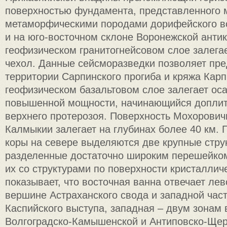
поверхностью фундамента, представленного 
метаморфическими породами дорифейского воз
и на юго-восточном склоне Воронежской анти
геофизическом гранитогнейсовом слое залега
чехол. Данные сейсморазведки позволяет пред
территории Сарпинского прогиба и кряжа Карп
геофизическом базальтовом слое залегает ос
повышенной мощности, начинающийся допли
верхнего протерозоя. Поверхность Мохорович
Калмыкии залегает на глубинах более 40 км.
коры на севере выделяются две крупные стру
разделенные достаточно широким перешейко
их со структурами по поверхности кристалли
показывает, что восточная ванна отвечает ле
вершине Астраханского свода и западной час
Каспийского выступа, западная – двум зонам
Волгоградско-Камышенской и Антиповско-Щер