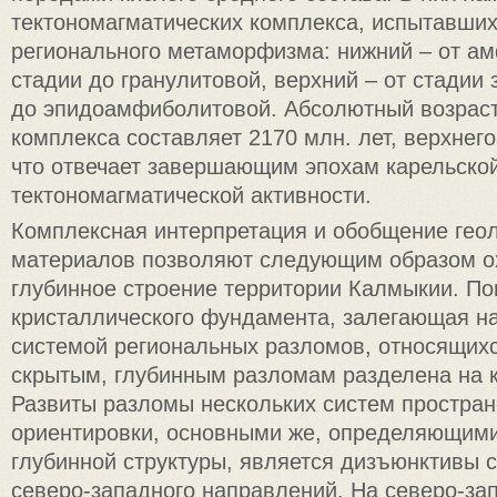
тектономагматических комплекса, испытавших
регионального метаморфизма: нижний – от а
стадии до гранулитовой, верхний – от стадии
до эпидоамфиболитовой. Абсолютный возраст
комплекса составляет 2170 млн. лет, верхнего
что отвечает завершающим эпохам карельско
тектономагматической активности.
Комплексная интерпретация и обобщение геол
материалов позволяют следующим образом о
глубинное строение территории Калмыкии. По
кристаллического фундамента, залегающая на 
системой региональных разломов, относящих
скрытым, глубинным разломам разделена на 
Развиты разломы нескольких систем простра
ориентировки, основными же, определяющим
глубинной структуры, является дизъюнктивы с
северо-западного направлений. На северо-за