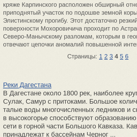
кряже Карпинского расположен обширный отн
приподнятый участок по подошве земной кор
Элистинскому прогибу. Этот достаточно резки
поверхности Мохоровичича проходит по Астра
Северо-Манычскому разломам, которым в гео
отвечают цепочки аномалий повышенной инте
Страницы:
1
2
3
4
5
6
Реки Дагестана
В Дагестане около 1800 рек, наиболее кру
Сулак, Самур с притоками. Большое колич
талые воды многочисленных ледников и с
в высокогорье способствуют образованию 
сети в горной части Большого Кавказа. Ка
принадлежат к бассейнам Черног ...