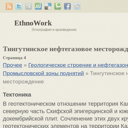
EthnoWork
Этнография и краеведение
Тингутинское нефтегазовое месторож
Страница 4
Прочее
»
Геологическое строение и нефтегазон
Промысловской зоны поднятий
» Тингутинское 
месторождение
Тектоника
В геотектоническом отношении территория К
северную часть Скифской эпигерцинской и юж
докембрийской плит. Сочленение этих двух к
геотектонических элементов на территории К