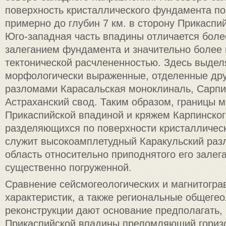
поверхность кристаллического фундамента по
примерно до глубин 7 км. в сторону Прикаспи
Юго-западная часть впадины отличается боле
залеганием фундамента и значительно более 
тектонической расчлененностью. Здесь выдел
морфологически выраженные, отделенные друг
разломами Карасальская моноклиналь, Сарпи
Астраханский свод. Таким образом, границы 
Прикаспийской впадиной и кряжем Карпинского
разделяющихся по поверхности кристалличес
служит высокоамплетудный Каракульский раз
область относительно приподнятого его залег
существенно погруженной.
Сравнение сейсмогеологических и магнитогра
характеристик, а также региональные общегео
реконструкции дают основание предполагать, 
Прикаспийской впадины преломляющий горизо