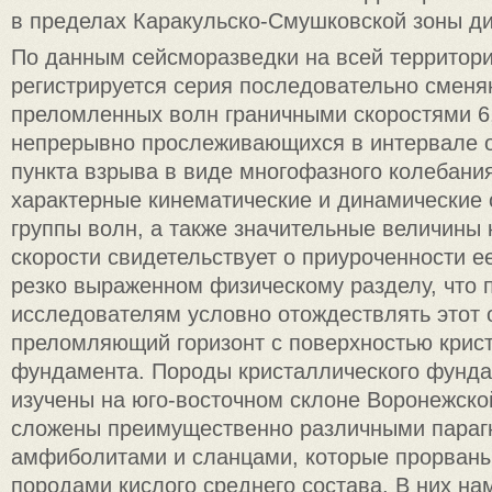
в пределах Каракульско-Смушковской зоны д
По данным сейсморазведки на всей территор
регистрируется серия последовательно сменя
преломленных волн граничными скоростями 6,5
непрерывно прослеживающихся в интервале от
пункта взрыва в виде многофазного колебани
характерные кинематические и динамические 
группы волн, а также значительные величины
скорости свидетельствует о приуроченности ее
резко выраженном физическому разделу, что 
исследователям условно отождествлять этот
преломляющий горизонт с поверхностью крис
фундамента. Породы кристаллического фунд
изучены на юго-восточном склоне Воронежско
сложены преимущественно различными параг
амфиболитами и сланцами, которые прорван
породами кислого среднего состава. В них на