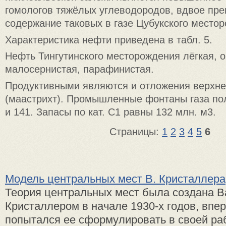
гомологов тяжёлых углеводородов, вдвое п
содержание таковых в газе Цубукского место
Характеристика нефти приведена в табл. 5.
Нефть Тингутинского месторождения лёгкая, 
малосернистая, парафинистая.
Продуктивными являются и отложения верхне
(маастрихт). Промышленные фонтаны газа пол
и 141. Запасы по кат. С1 равны 132 млн. м3.
Страницы:
1
2
3
4
5
6
Модель центральных мест В. Кристаллера
Теория центральных мест была создана В
Кристаллером в начале 1930-х годов, впе
попытался ее сформулировать в своей ра