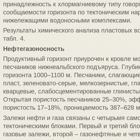
принадлежность к хлормагниевому типу говор
сообщаемости горизонта по тектоническим на
нижележащими водоносными комплексами.
Результаты химического анализа пластовых в
табл. 4.
Нефтегазоносность
Продуктивный горизонт приурочен к кровле 
песчаников нижнеальбского подъяруса. Глуби
горизонта 1000–1100 м. Песчаники, слагающи
пласт, зеленовато-серые, мелкозернистые, гл
кварцевые, слабосцементированные глинисты
Открытая пористость песчаников 25–30%, эф
пористость 17–18%, проницаемость 387–628 м
Залежи нефти и газа связаны с четырьмя сам
тектоническими блоками. Первый и третий бл
газовые залежи, второй – газонефтяные и че