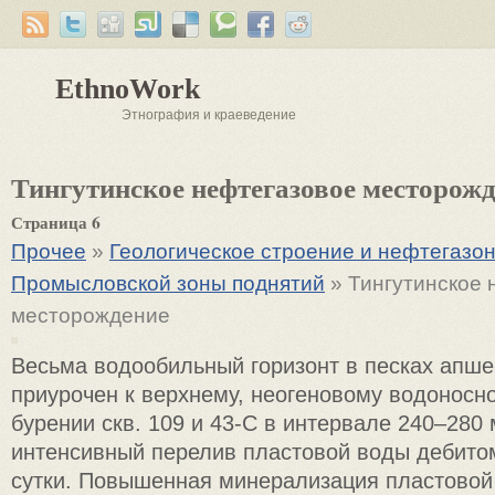
EthnoWork
Этнография и краеведение
Тингутинское нефтегазовое месторож
Страница 6
Прочее
»
Геологическое строение и нефтегазон
Промысловской зоны поднятий
» Тингутинское 
месторождение
Весьма водообильный горизонт в песках апше
приурочен к верхнему, неогеновому водоносн
бурении скв. 109 и 43-С в интервале 240–280
интенсивный перелив пластовой воды дебитом
сутки. Повышенная минерализация пластовой