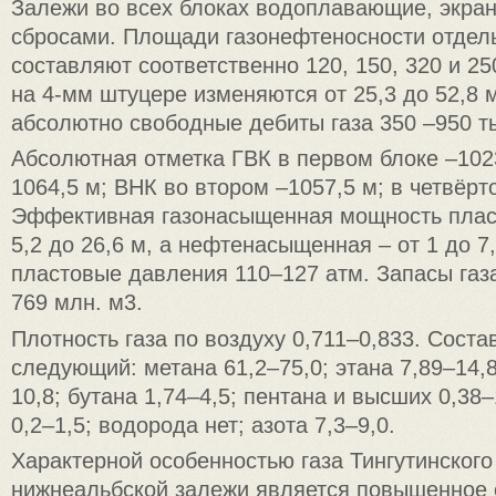
Залежи во всех блоках водоплавающие, экра
сбросами. Площади газонефтеносности отдел
составляют соответственно 120, 150, 320 и 25
на 4-мм штуцере изменяются от 25,3 до 52,8 м
абсолютно свободные дебиты газа 350 –950 ты
Абсолютная отметка ГВК в первом блоке –1023
1064,5 м; ВНК во втором –1057,5 м; в четвёрт
Эффективная газонасыщенная мощность пласт
5,2 до 26,6 м, а нефтенасыщенная – от 1 до 7
пластовые давления 110–127 атм. Запасы газа
769 млн. м3.
Плотность газа по воздуху 0,711–0,833. Состав
следующий: метана 61,2–75,0; этана 7,89–14,8
10,8; бутана 1,74–4,5; пентана и высших 0,38–
0,2–1,5; водорода нет; азота 7,3–9,0.
Характерной особенностью газа Тингутинског
нижнеальбской залежи является повышенное