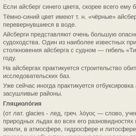
Если айсберг синего цвета, скорее всего ему б
Тёмно-синий цвет имеют т. н. «чёрные» айсбе
перевернувшиеся в воде.
Айсберги представляют очень большую опасн
судоходства. Один из наиболее известных пр
столкновения айсберга с судном — гибель «Ти
году.
На айсбергах практикуется строительство оби
исследовательских баз.
Уже сейчас иногда практикуется отбуксировка 
засушливые районы.
Гляциоло́гия
(от лат. glacies - лед, греч. λόγος — слово, уч
природных льдах во всех его разновидностях 
земли, в атмосфере, гидросфере и литосфер