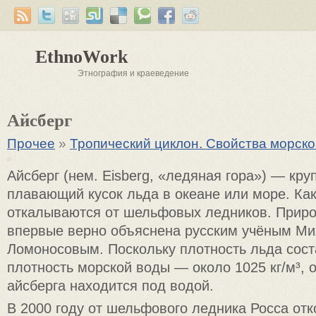
EthnoWork
Этнография и краеведение
Айсберг
Прочее
»
Тропический циклон. Свойства морско
Айсберг (нем. Eisberg, «ледяная гора») — кру
плавающий кусок льда в океане или море. Как
откалываются от шельфовых ледников. Приро
впервые верно объяснена русским учёным М
Ломоносовым. Поскольку плотность льда соста
плотность морской воды — около 1025 кг/м³, 
айсберга находится под водой.
В 2000 году от шельфового ледника Росса отк