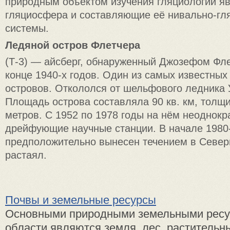
природным объектом изучения гляциологии я
гляциосфера и составляющие её нивально-гл
системы.
Ледяной остров Флетчера
(Т-3) — айсберг, обнаруженный Джозефом Фле
конце 1940-х годов. Один из самых известны
островов. Откололся от шельфового ледника 
Площадь острова составляла 90 кв. км, толщ
метров. С 1952 по 1978 годы на нём неоднокр
дрейфующие научные станции. В начале 1980-
предположительно вынесен течением в Север
растаял.
Почвы и земельные ресурсы
Основными природными земельными ресу
области являются земля, лес, растительн