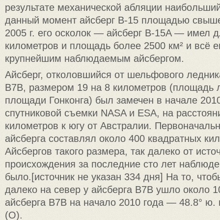
результате механической абляции наибольший
данный момент айсберг B-15 площадью свыше
2005 г. его осколок — айсберг B-15A — имел 
километров и площадь более 2500 км² и всё 
крупнейшим наблюдаемым айсбергом.
Айсберг, отколовшийся от шельфового ледник
B7B, размером 19 на 8 километров (площадь
площади Гонконга) был замечен в начале 201
спутниковой съемки NASA и ESA, на расстоян
километров к югу от Австралии. Первоначаль
айсберга составлял около 400 квадратных ки
Айсбергов такого размера, так далеко от исто
происхождения за последние сто лет наблюде
было.[источник не указан 334 дня] На то, чтоб
далеко на север у айсберга B7B ушло около 1
айсберга B7B на начало 2010 года — 48.8° ю. ш
(O).