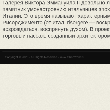
Галерея Виктора Эммануила II до­вольно
памятник умонастроению итальянцев эпо
Италии. Это время называют характерны
Рисорджименто (от итал. risorgere — воскр
возрождаться, воспря­нуть духом). В прое
торговый пассаж, созданный архи­тектором
Copyright © 2026 - All Rights Reserved - www.ethnowork.ru