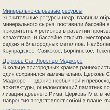
Минерально-сырьевые ресурсы
Значительные ресурсы недр, главным обр
минерального сырья, поставили бассейн в
приоритетных регионов в развитии произв
Казахстана. В бассейне открыты месторо
редких и благородных металлов. Наиболее
Коунрадское, Саякское, Борлинское, Текели
Церковь Сан-Лоренцо-Маджоре
В кольце пригородных храмов раннехрист
один сохранился замечательно. Церковь 
Маджо­ре — здание необычной и превос­х
архитектуры, ошеломля­ющий памятник по
лизации древнего Рима. Церковь IV в. в ч
Лаврен­тия представляет собой в плане ква