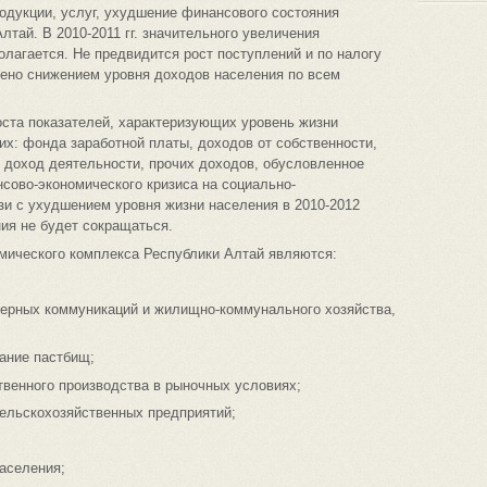
одукции, услуг, ухудшение финансового состояния
тай. В 2010-2011 гг. значительного увеличения
олагается. Не предвидится рост поступлений и по налогу
лено снижением уровня доходов населения по всем
роста показателей, характеризующих уровень жизни
х: фонда заработной платы, доходов от собственности,
 доход деятельности, прочих доходов, обусловленное
сово-экономического кризиса на социально-
зи с ухудшением уровня жизни населения в 2010-2012
ия не будет сокращаться.
ического комплекса Республики Алтай являются:
нерных коммуникаций и жилищно-коммунального хозяйства,
ание пастбищ;
твенного производства в рыночных условиях;
сельскохозяйственных предприятий;
населения;