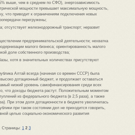
75% выше, чем в среднем по СФО), энергозависимость
ектрической мощности превышает максимальную мощность,
ку, что приводит к ограничениям подключения новых
ропередачи перегружены;
на; отсутствует железнодорожный транспорт; неразвит
уществлении предпринимательской деятельности; нехватка
одернизации малого бизнеса; ориентированность малого
зкой доле собственного производства;
базы, хотя в значительных количествах присутствуют
спублика Алтай всегда (начиная со времен СССР) была
 высоко дотационный бюджет, и продолжает оставаться
 самый низкий уровень самофинансирования среди всех
 то, что доходы бюджета растут. Положительным моментом
уплений из федерального бюджета (в 2,5 раза), а также
аза). При этом доля дотационности в бюджете увеличилась
ублики при таком состоянии дел не приходится говорить,
вной целью социально-экономического развития
Страницы:
1
2
3