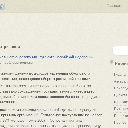
Главная
е
ы региона
ального образования - субъекта Российской Федерации
Разде
е проблемы региона
нижением денежных доходов населения обусловили
Главная
следствие, сокращение оборота розничной торговли.
Австрал
ия темпов роста инвестиций, как в реальный сектор
Природн
то вызвано сокращением государственных инвестиций,
Циркуля
приятий, снижением использования банковских кредитов
вестиций.
Юго-Вос
Пустыни
исполнением консолидированного бюджета по одному из
 прибыль организаций. Ожидаемое поступление по налогу
Парнико
 на 55% меньше, чем в 2007 г. Основная причина
Прочее
хождения основных налогоплательщиков по данному виду