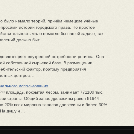
но было немало теорий, причём немецкие учёные
просами истории городского права. Но простое
ействительность мало помогло бы нашей задаче, так
явлений должно быт ...
довлетворяет внутренней потребности региона. Она
ной собственной сырьевой базе. В размещении
ребительский фактор, поэтому предприятия
стных центров. ...
нального использования
 РФ площадь, покрытая лесом, занимает 771109 тыс.
тории страны. Общий запас древесины равен 81644
ерно 20% всех мировых запасов древесины и более 30%
а душу н ...