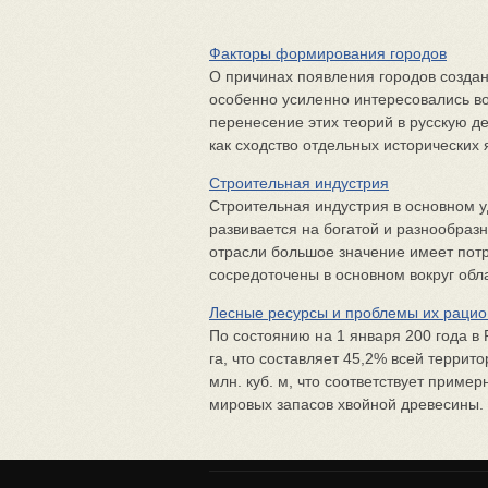
Факторы формирования городов
О причинах появления городов созда
особенно усиленно интересовались во
перенесение этих теорий в русскую д
как сходство отдельных исторических 
Строительная индустрия
Строительная индустрия в основном у
развивается на богатой и разнообраз
отрасли большое значение имеет пот
сосредоточены в основном вокруг обла
Лесные ресурсы и проблемы их рацио
По состоянию на 1 января 200 года в
га, что составляет 45,2% всей терри
млн. куб. м, что соответствует прим
мировых запасов хвойной древесины. Н