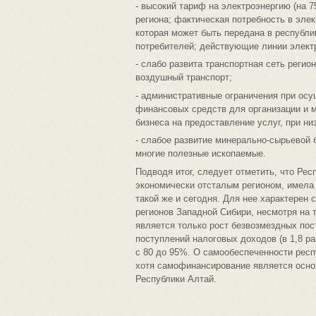
- высокий тариф на электроэнергию (на 
региона; фактическая потребность в эл
которая может быть передана в республи
потребителей; действующие линии элект
- слабо развита транспортная сеть регио
воздушный транспорт;
- административные ограничения при ос
финансовых средств для организации и м
бизнеса на предоставление услуг, при ни
- слабое развитие минерально-сырьевой 
многие полезные ископаемые.
Подводя итог, следует отметить, что Ре
экономически отсталым регионом, имела
такой же и сегодня. Для нее характерен
регионов Западной Сибири, несмотря на
является только рост безвозмездных пост
поступлений налоговых доходов (в 1,8 р
с 80 до 95%. О самообеспеченности респ
хотя самофинансирование является осно
Республики Алтай.