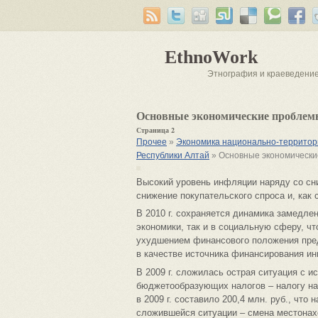
EthnoWork
Этнография и краеведени
Основные экономические проблем
Страница 2
Прочее
»
Экономика национально-территори
Республики Алтай
» Основные экономически
Высокий уровень инфляции наряду со с
снижение покупательского спроса и, как 
В 2010 г. сохраняется динамика замедлен
экономики, так и в социальную сферу, ч
ухудшением финансового положения пред
в качестве источника финансирования ин
В 2009 г. сложилась острая ситуация с 
бюджетообразующих налогов – налогу на
в 2009 г. составило 200,4 млн. руб., что
сложившейся ситуации – смена местона