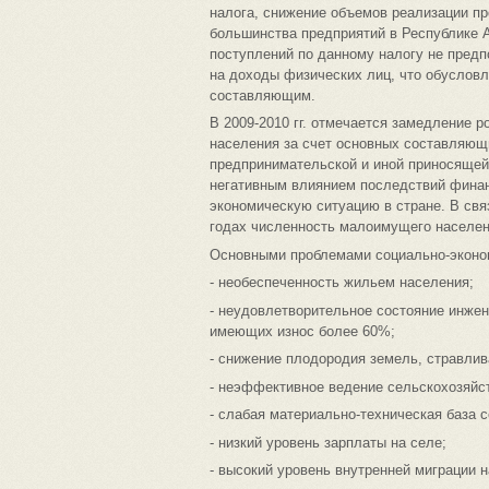
налога, снижение объемов реализации пр
большинства предприятий в Республике Ал
поступлений по данному налогу не предп
на доходы физических лиц, что обуслов
составляющим.
В 2009-2010 гг. отмечается замедление 
населения за счет основных составляющи
предпринимательской и иной приносящей
негативным влиянием последствий финан
экономическую ситуацию в стране. В свя
годах численность малоимущего населен
Основными проблемами социально-эконом
- необеспеченность жильем населения;
- неудовлетворительное состояние инже
имеющих износ более 60%;
- снижение плодородия земель, стравлив
- неэффективное ведение сельскохозяйс
- слабая материально-техническая база 
- низкий уровень зарплаты на селе;
- высокий уровень внутренней миграции 