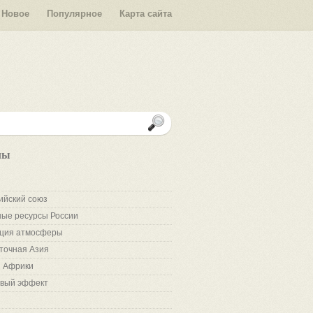
Новое
Популярное
Карта сайта
лы
ийский союз
ые ресурсы России
ция атмосферы
точная Азия
 Африки
вый эффект