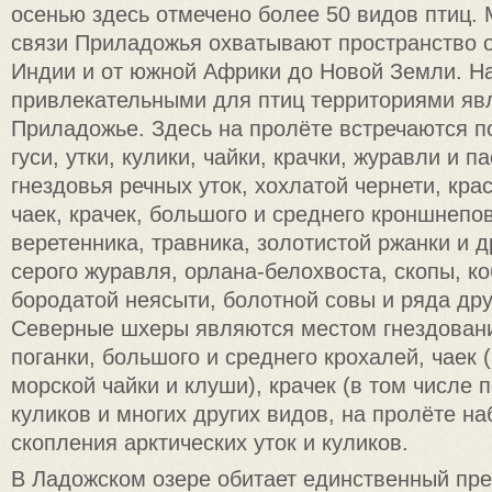
осенью здесь отмечено более 50 видов птиц.
связи Приладожья охватывают пространство 
Индии и от южной Африки до Новой Земли. Н
привлекательными для птиц территориями яв
Приладожье. Здесь на пролёте встречаются по
гуси, утки, кулики, чайки, крачки, журавли и 
гнездовья речных уток, хохлатой чернети, кра
чаек, крачек, большого и среднего кроншнепо
веретенника, травника, золотистой ржанки и д
серого журавля, орлана-белохвоста, скопы, ко
бородатой неясыти, болотной совы и ряда дру
Северные шхеры являются местом гнездован
поганки, большого и среднего крохалей, чаек 
морской чайки и клуши), крачек (в том числе 
куликов и многих других видов, на пролёте н
скопления арктических уток и куликов.
В Ладожском озере обитает единственный пр