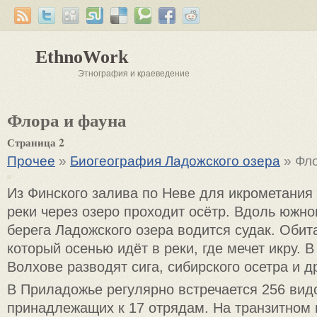
EthnoWork
Этнография и краеведение
Флора и фауна
Страница 2
Прочее
»
Биогеография Ладожского озера
» Фл
Из Финского залива по Неве для икрометания 
реки через озеро проходит осётр. Вдоль южно
берега Ладожского озера водится судак. Обита
который осенью идёт в реки, где мечет икру. 
Волхове разводят сига, сибирского осетра и д
В Приладожье регулярно встречается 256 видо
принадлежащих к 17 отрядам. На транзитном 