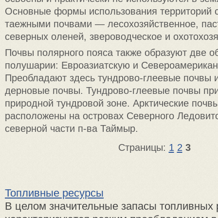
Основные формы использования территорий с
таежными почвами — лесохозяйственное, па
северных оленей, звероводческое и охотохоз
Почвы полярного пояса также образуют две о
полушарии: Евроазиатскую и Североамерикан
Преобладают здесь тундрово-глеевые почвы и
дерновые почвы. Тундрово-глеевые почвы пр
природной тундровой зоне. Арктические почв
расположены на островах Северного Ледовито
северной части п-ва Таймыр.
Страницы:
1
2
3
Топливные ресурсы
В целом значительные запасы топливных 