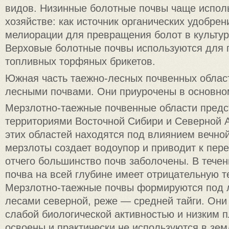
видов. Низинные болотные почвы чаще испол
хозяйстве: как источник органических удобрен
мелиорации для превращения болот в культур
Верховые болотные почвы используются для 
топливных торфяных брикетов.
Южная часть таежно-лесных почвенных облас
лесными почвами. Они приурочены в основном
Мерзлотно-таежные почвенные области пред
территориями Восточной Сибири и Северной 
этих областей находятся под влиянием вечно
мерзлоты создает водоупор и приводит к пер
отчего большинство почв заболочены. В течен
почва на всей глубине имеет отрицательную т
Мерзлотно-таежные почвы формируются под 
лесами северной, реже — средней тайги. Они
слабой биологической активностью и низким 
освоены и практически не используются в зе