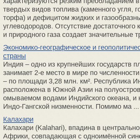
характеризуются резким преобладанием в 
твердых видов топлива (каменного угля, 
торфа) и дефицитом жидких и газообразн
углеводородов. Отсутствие достаточного 
и природного газа создает значительные тр
Экономико-географическое и геополитиче
страны
Индия – одно из крупнейших государств п
занимает 2-е место в мире по численности
– по площади 3,28 млн. км². Республика И
расположена в Южной Азии на полуостров
омываемом водами Индийского океана, и 
Индо-Гангской низменности. Помимо ма ...
Калахари
Калахари (Kalahari), впадина в центральн
Африки, совпадающая с одноимённой син