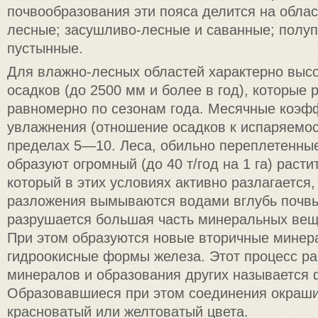
почвообразования эти пояса делится на облас
лесные; засушливо-лесные и саванные; полу
пустынные.
Для влажно-лесных областей характерно высо
осадков (до 2500 мм и более в год), которые
равномерно по сезонам года. Месячные коэ
увлажнения (отношение осадков к испаряемос
пределах 5—10. Леса, обильно переплетенны
образуют огромный (до 40 т/год на 1 га) раст
который в этих условиях активно разлагается,
разложения вымываются водами вглубь почв
разрушается большая часть минеральных вещ
При этом образуются новые вторичные минера
гидроокисные формы железа. Этот процесс р
минералов и образования других называется 
Образовавшиеся при этом соединения окраш
красноватый или желтоватый цвета.