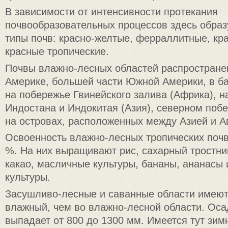
В зависимости от интенсивности протекания
почвообразовательных процессов здесь обра
типы почв: красно-желтые, ферраллитные, кр
красные тропические.
Почвы влажно-лесных областей распростране
Америке, большей части Южной Америки, в ба
на побережье Гвинейского залива (Африка), н
Индостана и Индокитая (Азия), северном поб
на островах, расположенных между Азией и А
Освоенность влажно-лесных тропических поч
%. На них выращивают рис, сахарный тростник
какао, масличные культуры, бананы, ананасы 
культуры.
Засушливо-лесные и саванные области имеют
влажный, чем во влажно-лесной области. Оса
выпадает от 800 до 1300 мм. Имеется тут зимн