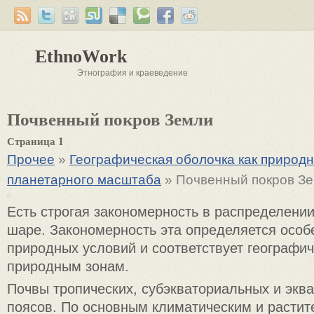
EthnoWork
Этнография и краеведение
Почвенный покров Земли
Страница 1
Прочее
»
Географическая оболочка как природ
планетарного масштаба
» Почвенный покров З
Есть строгая закономерность в распределени
шаре. Закономерность эта определяется осо
природных условий и соответствует географи
природным зонам.
Почвы тропических, субэкваториальных и экв
поясов. По основным климатическим и расти