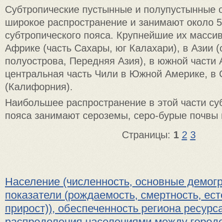
Субтропические пустынные и полупустынные 
широкое распространение и занимают около 5
субтропического пояса. Крупнейшие их масси
Африке (часть Сахары, юг Калахари), в Азии 
полуострова, Передняя Азия), в южной части 
центральная часть Чили в Южной Америке, в
(Калифорния).
Наибольшее распространение в этой части су
пояса занимают сероземы, серо-бурые почвы 
Страницы:
1
2
3
Население (численность, основные демог
показатели (рождаемость, смертность, ес
прирост)), обеспеченность региона ресурс
распределения населениями между городо