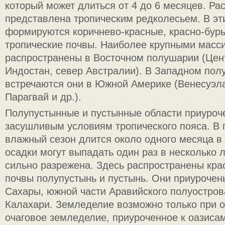
который может длиться от 4 до 6 месяцев. Ра
представлена тропическим редколесьем. В эт
формируются коричнево-красные, красно-бур
тропические почвы. Наиболее крупными масс
распространены в Восточном полушарии (Цен
Индостан, север Австралии). В Западном по
встречаются они в Южной Америке (Венесуэла
Парагвай и др.).
Полупустынные и пустынные области приуроч
засушливым условиям тропического пояса. В 
влажный сезон длится около одного месяца в 
осадки могут выпадать один раз в несколько л
сильно разрежена. Здесь распространены кра
почвы полупустынь и пустынь. Они приурочен
Сахары, южной части Аравийского полуостров
Калахари. Земледелие возможно только при 
очаговое земледелие, приуроченное к оазисам