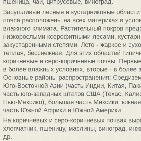
пшеница, чай, цитрусовые, виноград.
Засушливые лесные и кустарниковые области 
пояса расположены на всех материках в усло
влажного климата. Растительный покров пред
низкорослыми ксерофитными лесами, кустарн
закустаренными степями. Лето - жаркое и сухо
теплая, бесснежная. Для этих областей типи
коричневые и серо-коричневые почвы. Первые
в более влажных условиях, вторые - в более 
Основные районы распространения: Средизем
Юго-Восточной Азии (часть Индии, Китая, Пак
часть юго-западных штатов США (Техас, Кали
Нью-Мексико), большая часть Мексики, южная
часть Южной Африки и Южной Америки.
На коричневых и серо-коричневых почвах вы
хлопчатник, пшеницу, маслины, виноград, инж
др.