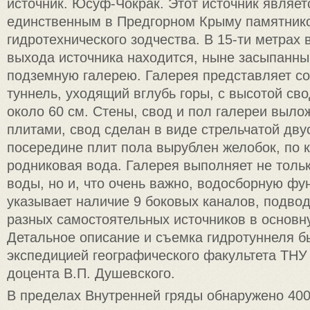
источник. Юсуф-Чокрак. Этот источник являет
единственным в Предгорном Крыму памятник
гидротехнического зодчества. В 15-ти метрах
выхода источника находится, ныне засыпанны
подземную галерею. Галерея представляет с
туннель, уходящий вглубь горы, с высотой св
около 60 см. Стены, свод и пол галереи выл
плитами, свод сделан в виде стрельчатой двус
посередине плит пола вырублен желобок, по к
родниковая вода. Галерея выполняет не толь
воды, но и, что очень важно, водосборную фу
указывает наличие 9 боковых каналов, подво
разных самостоятельных источников в основн
Детальное описание и съемка гидротуннеля 
экспедицией географического факультета ТНУ
доцента В.П. Душевского.
В пределах Внутренней гряды обнаружено 40