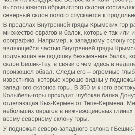
высоты южного обрывистого склона составляю
северный склон полого спускается к продоль
В пределах Внутренней гряды Крымских гор 
множество оврагов и балок, которые так или 
орографию. Например, к западному склону го
являющейся частью Внутренней гряды Крымск
подмывшая ее подошву безымянная балка, ко
склон Бешик-Тау, в связи с чем здесь в неда
произошел обвал. Следы его – огромные глы
известняка, которые хорошо видны у подножья
западного склонов горы. В 350 м к юго-восток
Колыбель-горы проходит глубокая балка Дону
отделяющая Кыз-Кермен от Тепе-Кермена. М
небольших оврагов в нижнеэоценовых глинах
всему северному склону горы.
У подножья северо-западного склона г.Бешик