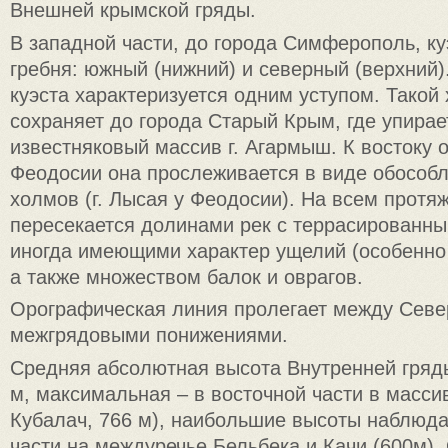
Внешней крымской гряды.
В западной части, до города Симферополь, ку
гребня: южный (нижний) и северный (верхний)
куэста характеризуется одним уступом. Такой 
сохраняет до города Старый Крым, где упирае
известняковый массив г. Агармыш. К востоку 
Феодосии она прослеживается в виде обособ
холмов (г. Лысая у Феодосии). На всем протя
пересекается долинами рек с террасированны
иногда имеющими характер ущелий (особенно 
а также множеством балок и оврагов.
Орографическая линия пролегает между Се
межгрядовыми понижениями.
Средняя абсолютная высота Внутренней гряд
м, максимальная – в восточной части в массив
Кубалач, 766 м), наибольшие высоты наблюда
части на междуречье Бельбека и Качи (600м)