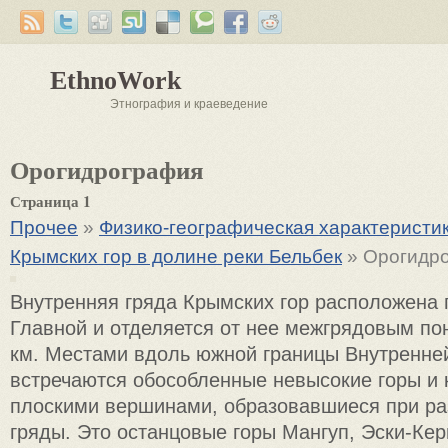
EthnoWork
Этнография и краеведение
Орогидрография
Страница 1
Прочее
»
Физико-географическая характеристи
Крымских гор в долине реки Бельбек
» Орогидр
Внутренняя гряда Крымских гор расположена
Главной и отделяется от нее межгрядовым по
км. Местами вдоль южной границы Внутренне
встречаются обособленные невысокие горы и 
плоскими вершинами, образовавшиеся при р
гряды. Это останцовые горы Мангуп, Эски-Ке