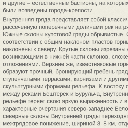
и другие – естественные бастионы, на которы
были возведены города-крепости.
Внутренняя гряда представляет собой классич
рассеченную поперечными долинами рек на ря
Южные склоны куэстовой гряды обрывистые. 
соответствии с общим наклоном пластов горн
наклонены к северу. Крутые склоны изрезаны 
возникающими в нижней части склонов, слож
отложениями. Верхние же, известняковые гор
образуют прочный, бронирующий гребень гря
ступенчатыми террасами, карнизами и другим
скульптурными формами рельефа. К востоку 
между реками Бештерек и Бурульча, Внутренн
рельефе теряет свою яркую выраженность и в
характерные очертания северо-западнее Бело
северные склоны Внутренней гряды переходя
межгрядовое понижение, шириной 3–8 км, от