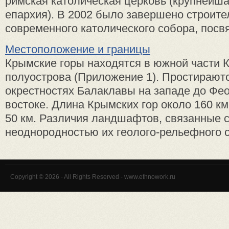
римская католическая церковь (крупнейша
епархия). В 2002 было завершено строите
современного католического собора, посвя
Местоположение и границы
Крымские горы находятся в южной части 
полуострова (Приложение 1). Простираютс
окрестностях Балаклавы на западе до Фе
востоке. Длина Крымских гор около 160 км
50 км. Различия ландшафтов, связанные 
неоднородностью их геолого-рельефного ст
Copyright © 2026 - All Rights Reserved - www.ethnowork.ru