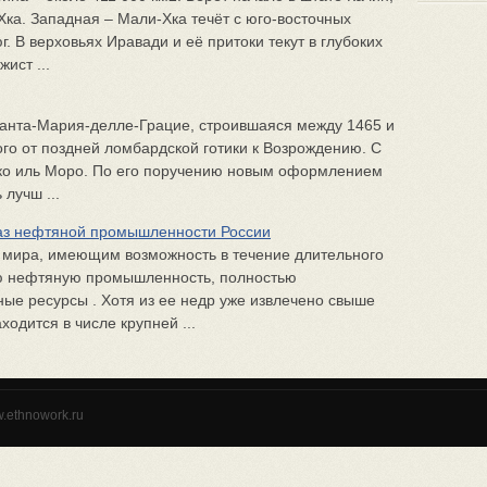
Хка. Западная – Мали-Хка течёт с юго-восточных
г. В верховьях Иравади и её притоки текут в глубоких
ист ...
Санта-Мария-делле-Грацие, строившаяся между 1465 и
о­го от поздней ломбардской готики к Возрождению. С
ико иль Моро. По его поручению новым оформлением
 лучш ...
баз нефтяной промышленности России
м мира, имеющим возможность в течение длительного
ю нефтяную промышленность, полностью
ые ресурсы . Хотя из ее недр уже извлечено свыше
ходится в числе крупней ...
w.ethnowork.ru