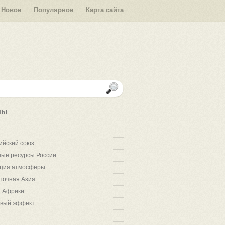
Новое
Популярное
Карта сайта
лы
ийский союз
ые ресурсы России
ция атмосферы
точная Азия
 Африки
вый эффект