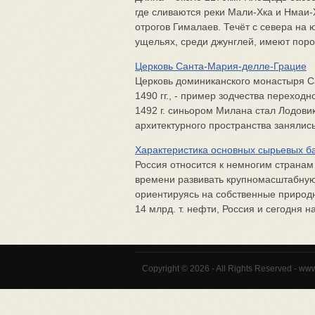
где сливаются реки Мали-Хка и Нмаи-
отрогов Гималаев. Течёт с севера на ю
ущельях, среди джунглей, имеют порож
Церковь Санта-Мария-делле-Грацие
Церковь доминиканского монас­тыря 
1490 гг., - пример зодчества переходн
1492 г. синьором Милана стал Лодов
архитектурного пространства за­нялись
Характеристика основных сырьевых 
Россия относится к немногим страна
времени развивать крупномасштабну
ориентируясь на собственные природн
14 млрд. т. нефти, Россия и сегодня на
Copyright © 2026 - All Rights Reserved - ww