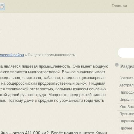
Главная
е
ческий район
» Пищевая промышленность
Разде
на является пищевая промышленность. Она имеет мощную
также является многоотраслевой. Важное значение имеет
родельная, спиртовая, табачная, плодоовощеконсервная.
Главная
 на общероссийский продовольственный рынок. Пищевая
Австрал
тся технической отсталостью, большим износом основных
Природн
окой долей ручного труда. Мощность предприятий сильно
Циркуля
рья. Поэтому даже в средние по урожайности годы часть
Юго-Вос
Пустыни
Парнико
Прочее
на – около 411 000 км2. Берёт начало в штате Качин,