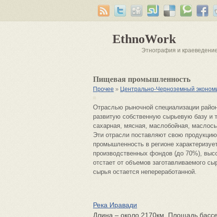
EthnoWork
Этнография и краеведени
Пищевая промышленность
Прочее
»
Центрально-Черноземный экономи
Отраслью рыночной специализации райо
развитую собственную сырьевую базу и 
сахарная, мясная, маслобойная, маслосы
Эти отрасли поставляют свою продукцию
промышленность в регионе характеризуе
производственных фондов (до 70%), выс
отстает от объемов заготавливаемого сы
сырья остается непереработанной.
Река Иравади
Длина – около 2170км. Площадь бассей