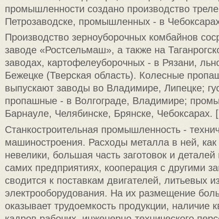
промышленности создано производство треле
Петрозаводске, промышленных - в Чебоксарах
Производство зерноуборочных комбайнов сос
заводе «Ростсельмаш», а также на Таганрогс
заводах, картофелеуборочных - в Рязани, льн
Бежецке (Тверская область). Колесные пропа
выпускают заводы во Владимире, Липецке; гу
пропашные - в Волгограде, Владимире; пром
Барнауле, Челябинске, Брянске, Чебоксарах. [
Станкостроительная промышленность - технич
машиностроения. Расходы металла в ней, как
невелики, большая часть заготовок и деталей
самих предприятиях, кооперация с другими з
сводится к поставкам двигателей, литьевых и
электрооборудования. На их размещение бол
оказывает трудоемкость продукции, наличие
кадров рабочих, инженерно-технического перс