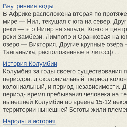
Внутренние воды
В Африке расположена вторая по протяжё
мире — Нил, текущая с юга на север. Дру
реки — это Нигер на западе, Конго в цент
реки Замбези, Лимпопо и Оранжевая на ю
озеро — Виктория. Другие крупные озёра 
Танганьика, расположенные в литосф ...
История Колумбии
Колумбия за годы своего существования 
периодов: д околониальный, период колон
колониальный, и период независимости. 
период- время пребывания человека на т
нынешней Колумбии во вреена 15-12 веков
территории нынешней Боготы жили племена
Народы и история