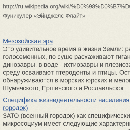
http://ru.wikipedia.org/wiki/%D0%98%D
Фуникулёр «Эйнджелс Флайт»
Мезозойская эра
Это удивительное время в жизни Земли: р
голосеменных, по суше расхаживают гига
динозавры, в воде - ихтиозавры и плезио
среду осваивают птеродонты и птицы. Оcт
обнаруживаются в морских юрских и мел
Шумячского, Ершичского и Рославльског ..
Специфика жизнедеятельности населения
городок)
ЗАТО (военный городок) как специфическ
микросоциум имеет следующие характерны