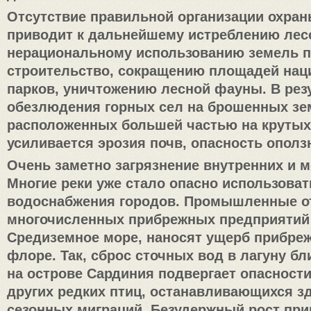
Отсутствие правильной организации охра
приводит к дальнейшему истреблению лес
нерациональному использованию земель 
строительство, сокращению площадей на
парков, уничтожению лесной фауны. В рез
обезлюдения горных сел на брошенных зе
расположенных большей частью на крутых
усиливается эрозия почв, опасность ополз
Очень заметно загрязнение внутренних и м
Многие реки уже стало опасно использоват
водоснабжения городов. Промышленные о
многочисленных прибрежных предприятий
Средиземное море, наносят ущерб прибре
флоре. Так, сброс сточных вод в лагуну бл
на острове Сардиния подвергает опасност
других редких птиц, останавливающихся з
сезонных миграций. Безудержный рост пр