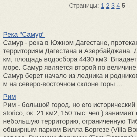
Страницы:
1
2
3
4
5
Река "Самур"
Самур - река в Южном Дагестане, протек
территориям Дагестана и Азербайджана. 
км, площадь водосбора 4430 км3. Впадает
море. Самур является второй по величине
Самур берет начало из ледника и роднико
м на северо-восточном склоне горы ...
Рим
Рим - большой город, но его исторический 
storico, ок. 21 км2, 150 тыс. чел.) занимае
небольшую территорию, ограниченную Тиб
обширным парком Вилла-Боргезе (Villa Bo