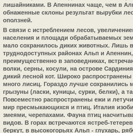
лишайниками. В Апеннинах чаще, чем в Ал
обнаженные склоны результат вырубки лес
оползней.
В связи с истреблением лесов, увеличени
населения и площади обрабатываемых зем
мало сохранилось диких животных. Лишь 
труднодоступных районах Альп и Апеннин,
преимущественно в заповедниках, встреча
волки, серны, косули, на острове Сардиния
дикий лесной кот. Широко распространены
много лисиц. Гораздо лучше сохранились 
грызуны (ласки, куницы, сурки, белки), а т
Повсеместно распространены ежи и летучи
мир пресмыкающихся и птиц. Италия изоб
змеями, черепахами. Фауна птиц насчитыва
видов. В горах встречаются ястреб-тетерев
беркут, в высокогорьях Альп - глухарь, ряб