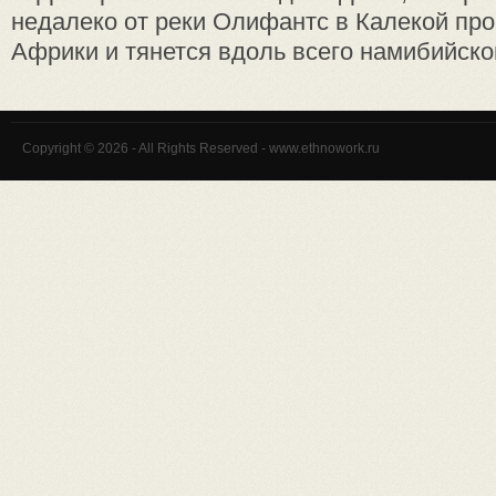
недалеко от реки Олифантс в Калекой п
Африки и тянется вдоль всего намибийского
Copyright © 2026 - All Rights Reserved - www.ethnowork.ru