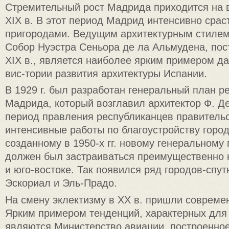
Стремительный рост Мадрида приходится на 
XIX в. В этот период Мадрид интенсивно срас
пригородами. Ведущим архитектурным стилем
Собор Нуэстра Сеньора де ла Альмудена, пос
XIX в., является наиболее ярким примером д
вис-тории развития архитектуры Испании.
В 1929 г. был разработан генеральный план р
Мадрида, который возглавил архитектор Ф. Д
период правления республиканцев правительс
интенсивные работы по благоустройству город
созданному в 1950-х гг. новому генеральному 
должен был застраиваться преимущественно н
и юго-востоке. Так появился ряд городов-спут
Эскориал и Эль-Прадо.
На смену эклектизму в XX в. пришли совреме
Ярким примером тенденций, характерных для 
являются Министерство авиации, построенно