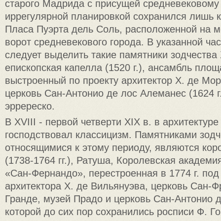
старого Мадрида с присущей средневековому
иррегулярной планировкой сохранился лишь к
Пласа Пуэрта дель Соль, расположенной на м
ворот средневекового города. В указанной ча
следует выделить такие памятники зодчества X
епископская капелла (1520 г.), ансамбль пло
выстроенный по проекту архитектор X. де Мора
церковь Сан-Антонио де лос Алеманес (1624 г.
эрререско.
В XVIII - первой четверти XIX в. в архитектур
господствовал классицизм. Памятниками зодч
относящимися к этому периоду, являются кор
(1738-1764 гг.), Ратуша, Королевская академи
«Сан-Фернандо», перестроенная в 1774 г. под
архитектора X. де Вильянуэва, церковь Сан-Ф
Гранде, музей Прадо и церковь Сан-Антонио д
которой до сих пор сохранились росписи Ф. Го