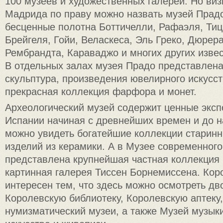
100 музеев и художественных галерей. Но виз
Мадрида по праву можно назвать музей Прадо
бесценные полотна Боттичелли, Рафаэля, Тиц
Брейгеля, Гойи, Веласкеса, Эль Греко, Дюрера
Рембрандта, Караваджо и многих других изве
В отдельных залах музея Прадо представлена
скульптура, произведения ювелирного искусст
прекрасная коллекция фарфора и монет.
Археологический музей содержит ценные эксп
Испании начиная с древнейших времен и до н
можно увидеть богатейшие коллекции старинн
изделий из керамики. А в Музее современного
представлена крупнейшая частная коллекция 
картинная галерея Тиссен Борнемиссена. Кор
интересен тем, что здесь можно осмотреть дв
Королевскую библиотеку, Королевскую аптеку
нумизматический музеи, а также Музей музык