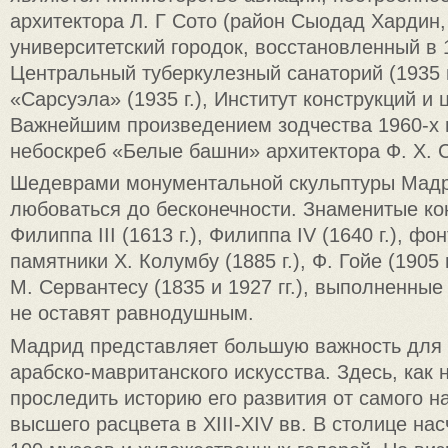
архитектора Л. Г Сото (район Сыодад Хардин,
университетский городок, восстановленный в 1
Центральный туберкулезный санаторий (1935 г
«Сарсуэла» (1935 г.), Институт конструкций и ц
Важнейшим произведением зодчества 1960-х г
небоскреб «Белые башни» архитектора Ф. X. 
Шедеврами монументальной скульптуры Мад
любоваться до бесконечности. Знаменитые ко
Филиппа III (1613 г.), Филиппа IV (1640 г.), фон
памятники X. Колумбу (1885 г.), Ф. Гойе (1905 
М. Сервантесу (1835 и 1927 гг.), выполненные
не оставят равнодушным.
Мадрид представляет большую важность для
арабско-мавританского искусства. Здесь, как 
проследить историю его развития от самого н
высшего расцвета в XIII-XIV вв. В столице на