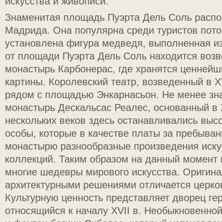
искусства и живописи.
Знаменитая площадь Пуэрта Дель Соль распо
Мадрида. Она популярна среди туристов пото
установлена фигура медведя, выполненная и
от площади Пуэрта Дель Соль находится возв
монастырь Карбонерас, где хранятся ценнейш
картины. Королевский театр, возведенный в X
рядом с площадью Энкарнасьон. Не менее зн
монастырь Дескальсас Реалес, основанный в X
нескольких веков здесь останавливались выс
особы, которые в качестве платы за пребыва
монастырю разнообразные произведения искус
коллекций. Таким образом на данный момент 
многие шедевры мирового искусства. Оригин
архитектурными решениями отличается церко
Культурную ценность представляет дворец гер
относящийся к началу XVII в. Необыкновенной