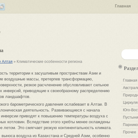
Главная
е
на
е Алтая
» Климатические особенности региона
Разде
ость территории к засушливым пространствам Азии и
кие воздушные массы, претерпев трансформацию,
Главная
поверхности, резкое расчленение обусловливают сильное
Австрал
ых инверсий, приводящие к своеобразному распределению
Природн
тов ландшафтов.
Циркуля
окого барометрического давления ослабевает в Алтае. В
клоническая деятельность. Развивающиеся с начала
Юго-Вос
) инверсии приводят к повышению температуры воздуха с
Пустыни
ых котловин. Вследствие этого хребты менее охлаждены
Парнико
е летом. Это смягчает резкую континентальность климата.
Прочее
выноса воздуха из Казахстана и Средней Азии, особенно