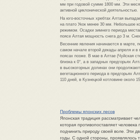
мм при годовой сумме 1800 мм. Эти мес
активной циклонической деятельностью.
На юго-восточных хребтах Алтая выпадае
на плато Укок менее 30 мм. Небольшое 
режимом. Осадки зимнего периода места
поясе Алтая мощность снега до 3 м. Сне
Весенние явления начинаются в марте, п
самом начале второй декады апреля и в 
поясах позже. В мае в Алтае (Чуйская ст
близка к 0°, а в западных предгорьях Ал
в высокогорных долинах они продолжают
вегетационного периода в предгорьях Алт
110 дней, в Кузнецкой котловине около 1
Проблемы японских лесов
Японская традиция рассматривает чело
которая противопоставляет человека п
подчинить природу своей воле. Эти д
годы. С одной стороны, проявлялось т