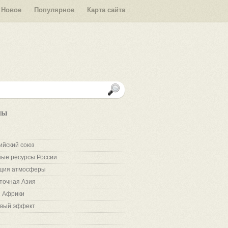
Новое
Популярное
Карта сайта
лы
ийский союз
ые ресурсы России
ция атмосферы
точная Азия
 Африки
вый эффект