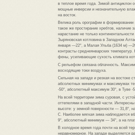
в теплое время года. Зимой антициклон 
мощные инверсии и незначительную влаж
на восток.
Велика роль орографии в формировании к
такое же простирание хребтов, наличие 
нарастание не только континентальности 
Зыряновская котловина в Западном Алта
января —22°, а Малая Ульба (1634 м) —2
контрасты среднеянварских температур. 
фены, усиливающие сухость климата кот
С рельефом связана облачность. Максиму
восходящие токи воздуха.
Сильная на западе и резкая на востоке 
абсолютных минимумах и максимумах тем
-50°, абсолютный максимум 30°, в Туве -5
На всей территории зима суровая, с уст
оттепелями в западной части. Интересны
высоте: у земной поверхности — 31,8°, на
С. Наиболее мягкая зима наблюдается вб
9°, абсолютный минимум — 34°, а на пла
В холодное время года почти на всей те
неравномерное. На западе выделяется ра