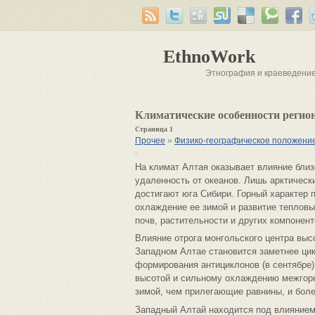
EthnoWork
Этнография и краеведени
Климатические особенности регио
Страница 1
Прочее
»
Физико-географическое положени
На климат Алтая оказывает влияние близ
удаленность от океанов. Лишь арктичес
достигают юга Сибири. Горный характер 
охлаждение ее зимой и развитие теплов
почв, растительности и других компонен
Влияние отрога монгольского центра выс
Западном Алтае становится заметнее ци
формирования антициклонов (в сентябре
высотой и сильному охлаждению межгорн
зимой, чем прилегающие равнины, и боле
Западный Алтай находится под влиянием 