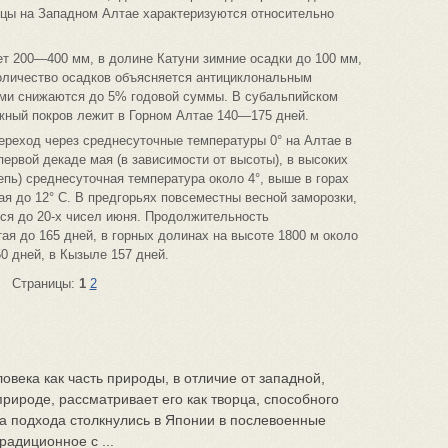
яцы на Западном Алтае характеризуются относительно
т 200—400 мм, в долине Катуни зимние осадки до 100 мм,
количество осадков объясняется антициклональным
ми снижаются до 5% годовой суммы. В субальпийском
жный покров лежит в Горном Алтае 140—175 дней.
ереход через среднесуточные температуры 0° на Алтае в
первой декаде мая (в зависимости от высоты), в высоких
епь) среднесуточная температура около 4°, выше в горах
тая до 12° С. В предгорьях повсеместны весной заморозки,
ся до 20-х чисел июня. Продолжительность
ая до 165 дней, в горных долинах на высоте 1800 м около
50 дней, в Кызыле 157 дней.
Страницы:
1
2
века как часть природы, в отличие от западной,
рироде, рассматривает его как творца, способного
ва подхода столкнулись в Японии в послевоенные
радиционное с ...