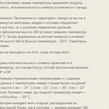
обусловливает низкие температуры приземного воздуха,
ность. Континентальность климата усиливается с запада
лимата. Протяженность территории с запада на восток и
замкнутых межгорных впадин и котловин определяют
к востоку, но и усиление термических различий.
е (абсолютная высота 450 м) имеет среднюю температуру
0° С. Более выраженные на востоке инверсии усиливают
На высоте 640 м (Кызыл) температура —32°С. Характерны
ловин.
м ее приходится на лето, когда господствуют
страны континентальность климата проявляется в
ператур: на станции Катунь (Алтай) абсолютный минимум
8° и 30°.
ойчивыми отрицательными температурами и с редкими
 данные о температурах января станции Кызыл на разной
 высоте 1 км — 27°, 1,5 км —21°, 2 км — 20°, 3 км — 22°
лизи Телецкого озера, где средняя температура января —
то Кош-Агач — 50° С.
рритории выпадает мало осадков, распределение их
йон малой Ульбы, где в сентябре — декабре выпадает 580