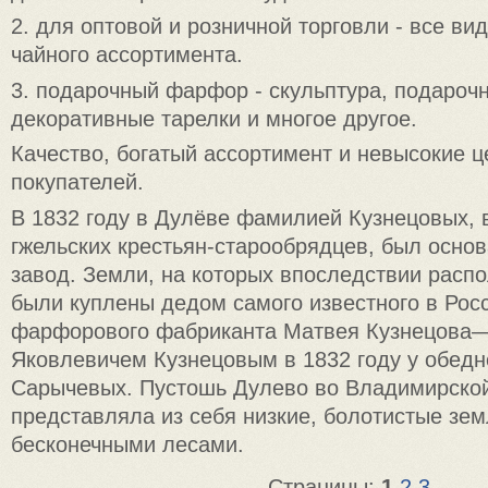
2. для оптовой и розничной торговли - все ви
чайного ассортимента.
3. подарочный фарфор - скульптура, подароч
декоративные тарелки и многое другое.
Качество, богатый ассортимент и невысокие 
покупателей.
В 1832 году в Дулёве фамилией Кузнецовых, 
гжельских крестьян-старообрядцев, был осн
завод. Земли, на которых впоследствии расп
были куплены дедом самого известного в Рос
фарфорового фабриканта Матвея Кузнецова
Яковлевичем Кузнецовым в 1832 году у обед
Сарычевых. Пустошь Дулево во Владимирской
представляла из себя низкие, болотистые зе
бесконечными лесами.
Страницы:
1
2
3