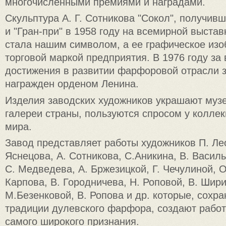
многочисленными премиями и наградами.
Скульптура А. Г. Сотникова "Сокол", получив
и "Гран-при" в 1958 году на всемирной выстав
стала нашим символом, а ее графическое изо
торговой маркой предприятия. В 1976 году з
достижения в развитии фарфоровой отрасли 
награжден орденом Ленина.
Изделия заводских художников украшают музе
галереи страны, пользуются спросом у коллек
мира.
Завод представляет работы художников П. Ле
Яснецова, А. Сотникова, С.Аникина, В. Василь
С. Медведева, А. Бржезицкой, Г. Чечулиной, О
Карпова, В. Городничева, Н. Роповой, В. Шир
М.Безенковой, В. Ропова и др. которые, сохр
традиции дулевского фарфора, создают рабо
самого широкого признания.