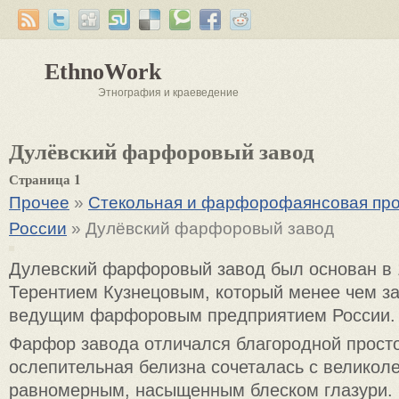
EthnoWork
Этнография и краеведение
Дулёвский фарфоровый завод
Страница 1
Прочее
»
Стекольная и фарфорофаянсовая пр
России
» Дулёвский фарфоровый завод
Дулевский фарфоровый завод был основан в 
Терентием Кузнецовым, который менее чем за
ведущим фарфоровым предприятием России.
Фарфор завода отличался благородной просто
ослепительная белизна сочеталась с великол
равномерным, насыщенным блеском глазури. 