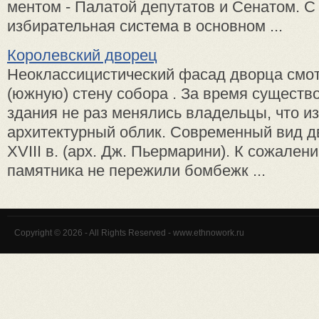
ментом - Палатой депутатов и Се­натом. С 
избирательная сис­тема в основном ...
Королевский дворец
Неоклассицистический фасад дворца смот
(юж­ную) стену собора . За время су­ществ
здания не раз менялись владельцы, что и
архитектурный облик. Совре­менный вид д
XVIII в. (арх. Дж. Пьермарини). К сожален
памятника не пережили бомбежк ...
Copyright © 2026 - All Rights Reserved - www.ethnowork.ru