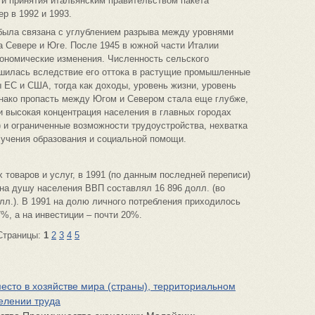
 и принятия итальянским правительством пакета
р в 1992 и 1993.
была связана с углублением разрыва между уровнями
а Севере и Юге. После 1945 в южной части Италии
ономические изменения. Численность сельского
ьшилась вследствие его оттока в растущие промышленные
ы ЕС и США, тогда как доходы, уровень жизни, уровень
днако пропасть между Югом и Севером стала еще глубже,
 высокая концентрация населения в главных городах
) и ограниченные возможности трудоустройства, нехватка
лучения образования и социальной помощи.
 товаров и услуг, в 1991 (по данным последней переписи)
 на душу населения ВВП составлял 16 896 долл. (во
олл.). В 1991 на долю личного потребления приходилось
%, а на инвестиции – почти 20%.
Страницы:
1
2
3
4
5
есто в хозяйстве мира (страны), территориальном
елении труда