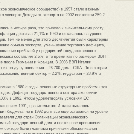
.
ское экономическое сообщество) в 1957 стало важным
о экспорта.Доходы от экспорта на 2002 составили 259,2
лись в четыре раза, это привело к значительному росту
фляция достигла 21,1% в 1980 и оставалась на уровне
дов. Тем не менее для этого десятилетия были характерны
чение объема экспорта, уменьшение торгового дефицита,
оявление прибылей у предприятий государственного
ономики составлял 2,5%, в то время как по размерам ВВП
пе после Германии и Франции. В 2003 ВВП Италии
з них на душу населения – 26 700 долл. США. По секторам
кохозяйственный сектор – 2,2%, индустрия – 28,9% и
омики в 1980-е годы, основные структурные проблемы так
 годах. Дефицит государственного сектора экономики
 103% в 1992. Чтобы удовлетворять условиям
ЕС
лашением 1991, правительство Италии пыталось
ит бюджета, но в 1992 долг все еще оставался на уровне
казателя для стран Организации экономического
ромный государственный долг и постоянное превышение
ом секторе были главными причинами обесценивания