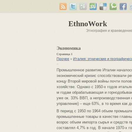
EthnoWork
Этнография и краеведени
Экономика
Страница 1
Прочее
»
Италия: этнические и географиче
Промышленное развитие Италии началось
экономический кризис способствовали ре
концу Второй мировой войны почти полов
хозяйстве. Однако с 1950-х годов италья
м годам обрабатывающая и горнодобыва
уже ок. 33% ВВП, а непроизводственная 
управление) – еще 63%, в то время как д
В период с 1950 по 1964 объем промышле
промышленные товары в качестве главны
возрос объем импорта сырья и средств п
составлял 4,7% в год. В начале 1970-х 