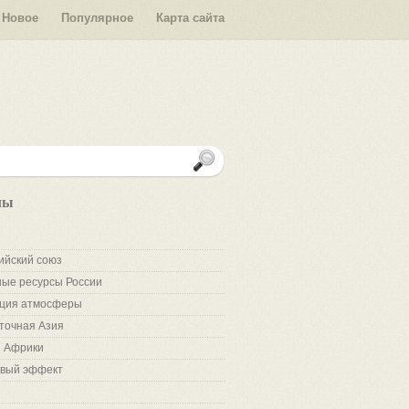
Новое
Популярное
Карта сайта
лы
ийский союз
ые ресурсы России
ция атмосферы
точная Азия
 Африки
вый эффект