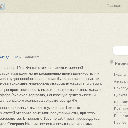
Главная
е
ские данные
» Экономика
Разде
 в конце 19 в. Фашистская политика и мировой
структуризации, но не расширению промышленности, и к
Главная
ина трудоспособного населения была занята в сельском
Австрал
нская экономика претерпела сильные изменения, и к 1990-
Природн
ющая промышленность вместе со строительством давали
сфера (включая торговлю, банковскую деятельность и
Циркуля
оля сельского хозяйства сократилась до 4%.
Юго-Вос
нного производства почти удвоился. Готовые
Пустыни
х статей экспорта заменили полуфабрикаты, при этом
Парнико
роизводства. В период с 1963 по 1974 рост производства
Прочее
годов Северная Италия превратилась в один из самых