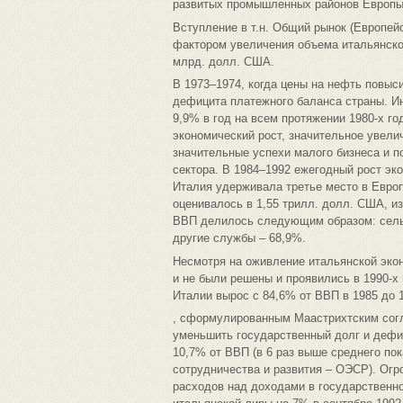
развитых промышленных районов Европы
Вступление в т.н. Общий рынок (Европей
фактором увеличения объема итальянског
млрд. долл. США.
В 1973–1974, когда цены на нефть повыси
дефицита платежного баланса страны. Ин
9,9% в год на всем протяжении 1980-х го
экономический рост, значительное увели
значительные успехи малого бизнеса и п
сектора. В 1984–1992 ежегодный рост эк
Италия удерживала третье место в Евро
оценивалось в 1,55 трилл. долл. США, и
ВВП делилось следующим образом: сельс
другие службы – 68,9%.
Несмотря на оживление итальянской экон
и не были решены и проявились в 1990-х
Италии вырос с 84,6% от ВВП в 1985 до
, сформулированным Маастрихтским сог
уменьшить государственный долг и дефиц
10,7% от ВВП (в 6 раз выше среднего по
сотрудничества и развития – ОЭСР). Ог
расходов над доходами в государственн