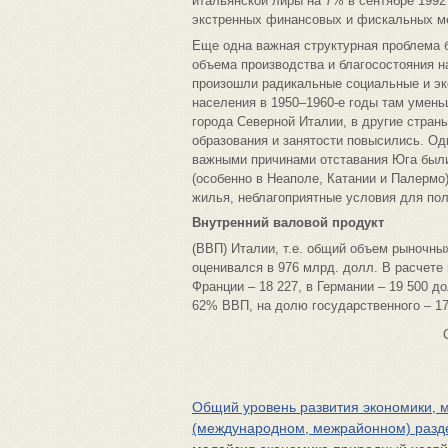
итальянской лиры на 7% в сентябре 1992
экстренных финансовых и фискальных ме
Еще одна важная структурная проблема 
объема производства и благосостояния н
произошли радикальные социальные и эк
населения в 1950–1960-е годы там умен
города Северной Италии, в другие стран
образования и занятости повысились. О
важными причинами отставания Юга были
(особенно в Неаполе, Катании и Палермо
жилья, неблагоприятные условия для по
Внутренний валовой продукт
(ВВП) Италии, т.е. общий объем рыночных
оценивался в 976 млрд. долл. В расчете
Франции – 18 227, в Германии – 19 500 д
62% ВВП, на долю государственного – 17
Общий уровень развития экономики, м
(международном, межрайонном) разд