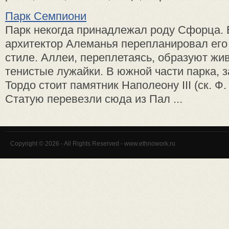
Парк Семпиони
Парк некогда принадлежал роду Сфорца. В
архитек­тор Алеманья перепланировал его
стиле. Аллеи, пере­плетаясь, образуют ж
тенистые лужайки. В южной час­ти парка, 
Тордо стоит памятник Наполеону III (ск. Ф.
Статую пе­ревезли сюда из Пал ...
Copyright © 2026 - All Rights Reserved - www.ethnowork.ru