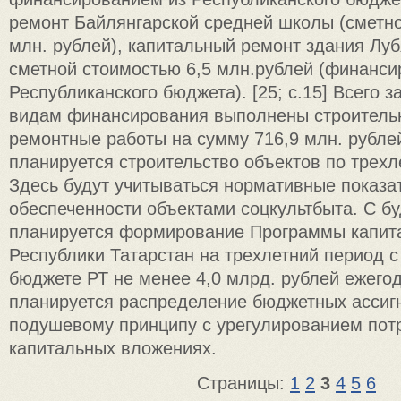
ремонт Байлянгарской средней школы (сметно
млн. рублей), капитальный ремонт здания Лу
сметной стоимостью 6,5 млн.рублей (финанси
Республиканского бюджета). [25; с.15] Всего з
видам финансирования выполнены строитель
ремонтные работы на сумму 716,9 млн. рублей
планируется строительство объектов по трехл
Здесь будут учитываться нормативные показа
обеспеченности объектами соцкультбыта. С бу
планируется формирование Программы капит
Республики Татарстан на трехлетний период 
бюджете РТ не менее 4,0 млрд. рублей ежегод
планируется распределение бюджетных ассиг
подушевому принципу с урегулированием пот
капитальных вложениях.
Страницы:
1
2
3
4
5
6