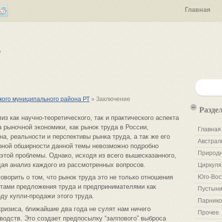
Главная
е
кого муниципального района РТ
» Заключение
Разде
з как научно-теоретического, так и практического аспекта
 рыночной экономики, как рынок труда в России,
Главная
на, реальности и перспективы рынка труда, а так же его
Австрал
ерной обширности данной темы невозможно подробно
Природн
 этой проблемы. Однако, исходя из всего вышесказанного,
ая анализ каждого из рассмотренных вопросов.
Циркуля
оворить о том, что рынок труда это не только отношения
Юго-Вос
тами предложения труда и предпринимателями как
Пустыни
ду купли-продажи этого труда.
Парнико
кризиса, ближайшие два года не сулят нам ничего
Прочее
водств. Это создает предпосылку “залпового” выброса