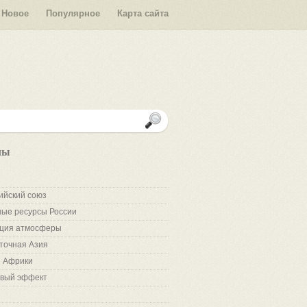
Новое
Популярное
Карта сайта
лы
ийский союз
ые ресурсы России
ция атмосферы
точная Азия
 Африки
вый эффект