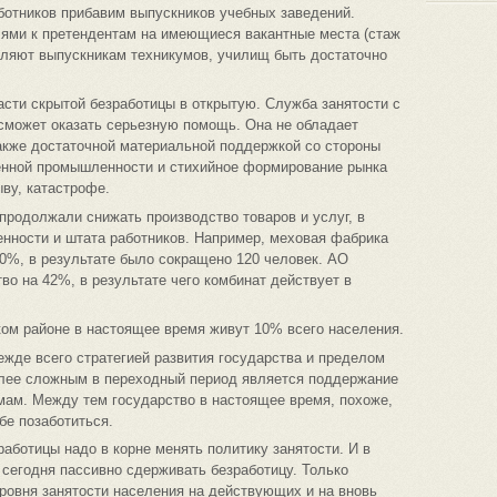
ботников прибавим выпускников учебных заведений.
ями к претендентам на имеющиеся вакантные места (стаж
оляют выпускникам техникумов, училищ быть достаточно
асти скрытой безработицы в открытую. Служба занятости с
сможет оказать серьезную помощь. Она не обладает
акже достаточной материальной поддержкой со стороны
енной промышленности и стихийное формирование рынка
ыву, катастрофе.
 продолжали снижать производство товаров и услуг, в
нности и штата работников. Например, меховая фабрика
0%, в результате было сокращено 120 человек. АО
во на 42%, в результате чего комбинат действует в
ом районе в настоящее время живут 10% всего населения.
ежде всего стратегией развития государства и пределом
лее сложным в переходный период является поддержание
ам. Между тем государство в настоящее время, похоже,
бе позаботиться.
аботицы надо в корне менять политику занятости. И в
сегодня пассивно сдерживать безработицу. Только
ровня занятости населения на действующих и на вновь