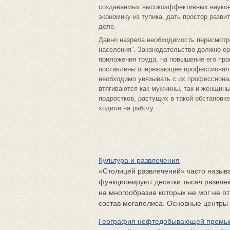
создаваемых высокоэффективных наукое
экономику из тупика, дать простор разви
деле.
Давно назрела необходимость пересмотр
населения”. Законодательство должно о
приложения труда, на повышение его про
поставлены опережающее профессиональ
необходимо увязывать с их профессионал
втягиваются как мужчины, так и женщины.
подростков, растущих в такой обстановке,
ходили на работу.
Культура и развлечения
«Столицей развлечений» часто называ
функционируют десятки тысяч развлека
на многообразие которых не мог не о
состав мегаполиса. Основные центры н
География нефтедобывающей промыш