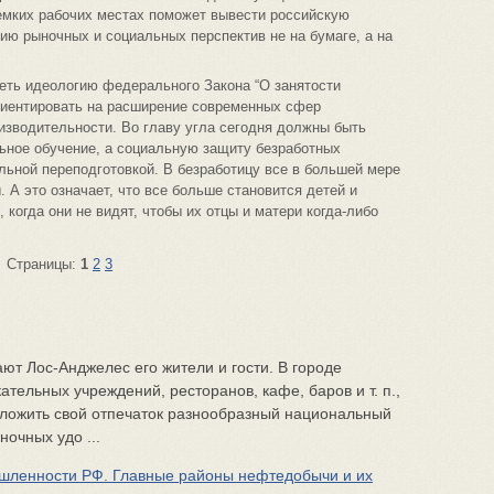
мких рабочих местах поможет вывести российскую
тию рыночных и социальных перспектив не на бумаге, а на
еть идеологию федерального Закона “О занятости
риентировать на расширение современных сфер
изводительности. Во главу угла сегодня должны быть
ное обучение, а социальную защиту безработных
ьной переподготовкой. В безработицу все в большей мере
 А это означает, что все больше становится детей и
 когда они не видят, чтобы их отцы и матери когда-либо
Страницы:
1
2
3
ют Лос-Анджелес его жители и гости. В городе
тельных учреждений, ресторанов, кафе, баров и т. п.,
тложить свой отпечаток разнообразный национальный
очных удо ...
ленности РФ. Главные районы нефтедобычи и их