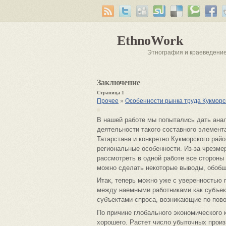
EthnoWork
Этнография и краеведени
Заключение
Страница 1
Прочее
»
Особенности рынка труда Кукморс
В нашей работе мы попытались дать анали
деятельности такого составного элемента
Татарстана и конкретно Кукморского райо
региональные особенности. Из-за чрезм
рассмотреть в одной работе все стороны
можно сделать некоторые выводы, обобщ
Итак, теперь можно уже с уверенностью г
между наемными работниками как субъек
субъектами спроса, возникающие по пово
По причине глобального экономического 
хорошего. Растет число убыточных произ