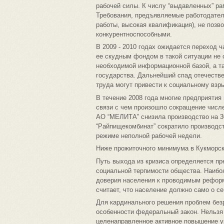
рабочей силы. К числу “выдавленных” ра
Требования, предъявляемые работодател
работы, высокая квалификация), не позв
конкурентноспособными.
В 2009 - 2010 годах ожидается переход ч
ее скудным фондом в такой ситуации не 
необходимой информационной базой, а т
государства. Дальнейший спад отечеств
труда могут привести к социальному взр
В течение 2008 года многие предприятия
связи с чем произошло сокращение числе
АО “МЕЛИТА” снизила производство на 3
“Райпищекомбинат” сократило производст
режиме неполной рабочей недели.
Ниже прожиточного минимума в Кукморск
Путь выхода из кризиса определяется пр
социальной терпимости общества. Наибо
доверия населения к проводимым реформ
считает, что население должно само о се
Для кардинального решения проблем безр
особенности федеральный закон. Нельзя 
целенаправленное активное повышение у