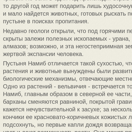
то другой год может подарить лишь худосочну
и мало найдется животных, готовых рыскать 
пустыне в поисках пропитания.
Недавно геологи открыли, что под горячими 
скрыты залежи полезных ископаемых - урана,
алмазов; возможно, и эта негостеприимная зе
жертвой экспансии человека.
Пустыня Намиб отличается такой сухостью, ч
растения и животные вынуждены были развит
биологические механизмы, отвечающие местн
Одно из растений - вельвичия - встречается т
Намиб, главным образом в северной ее части,
барханы сменяются равниной, покрытой грави
кажется нечувствительной к засухе; за нескол
кончики ее красновато-коричневых кожистых л
подсохнуть, но первые капли дождя возвращ