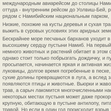
международным авиарейсом до столицы Нами
оттуда - внутренним рейсом до Уолвиш-Бей, 
рядом с Намибийским национальным парком, 
Низкие, похожие на кусты деревья и сухая тр
выжить в суровых условиях этих аридных зем
Бескрайнее море песчаных барханов уходит в 
высохшему сердцу пустыни Намиб. На первый
немного животных и растений обитает в этом 
однако стоит только побрызгать дождичку, и п
просыпается, начинается яркая и активная жи
луковицы, долгое время погребенные в песке,
сухие долины превращаются в луга, а вслед 
появляются птицы и животные. Вьюрки и жаво
трав, а сарыч лакомится многочисленными н
некоторых местах пустыня может даже прокор
крупную, обитающую в пустыне антилопу, пи
травой. Но если в один год происходит взрыв 