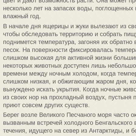
цвет и дают возможность расти. Она может п
несколько лет на запасах воды, поглощенных 
влажный год.
В начале дня ящерицы и жуки вылезают из св
чтобы обследовать территорию и собрать пищ
поднимется температура, загоняя их обратно
песок. На поверхности фиксировалась темпера
слишком высокая для активной жизни больши
некоторых животных доступен лишь небольшо
времени между ночным холодом, когда темпе
слишком низкая, и обжигающим жаром дня, к
вынуждено искать укрытия. Когда ночные жи
из своих нор на прохладный воздух, пустыня 
приют совсем других существ.
Берег возле Великого Песчаного моря часто о
вызванным встречей холодного Бенгальского 
течения, идущего на север из Антарктиды, и б