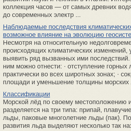
коллекция часов — от са­мых древних вод
до современных электр ...
Наблюдаемые последствия климатических
возможное влияние на эволюцию геосист
Несмотря на относительную недолговрем
происходящих климатических изменений, 
выявить ряд вызванных ими последствий. 
ним можно отнести: · отступление горных
практически во всех широтных зонах; · с
площади и уменьшение толщины морских л
Классификации
Морской лёд по своему местоположению 
разделяется на три типа: припай, плавуч
льды, паковые многолетние льды (пак). П
развития льда выделяют несколько так н