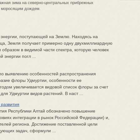
лажная зима на северно-центральных прибрежных
и моросящим дождем.
 энергии, поступающей на Землю. Находясь на
лнца, Земля получает примерно одну двухмиллиардную
 образом в видимой части спектра, которую человек
 энергии погл ...
по выявлению особенностей распространения
разие флоры Удмуртии, особенности ее
годом увеличивается видовой список флоры за счет
ля Удмуртии видов растений. В наст ...
 развития
ития Республики Алтай обозначено повышение
ловиях интеграции в рынок Российской Федерации) и,
ителей региона. Достижение поставленной цели
ующих задач, сформули ...