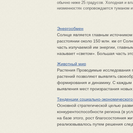
обычно ниже 25 градусов. Холодная и в
низменностях сопровождается туманом 
Энергообмен
Солнце является главным источником
расстоянии около 150 млн. км от Со
часть излучаемой им энергии, главным
называет «светом». Большая часть этой
Животный мир
Растения Проводимые исследования 
растений позволяют выявлять своеоб
формирования и динамику. С каждым 
выявления мест произрастания новых д
Тенденции социально-экономического
Основной стратегической целью разв
конкурентоспособности региона (в ус
на базе этого, рост благосостояния ж
реализовывалось путем решения след