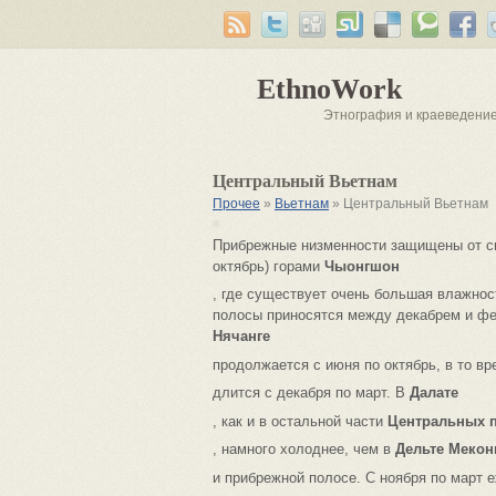
EthnoWork
Этнография и краеведени
Центральный Вьетнам
Прочее
»
Вьетнам
» Центральный Вьетнам
Прибрежные низменности защищены от си
октябрь) горами
Чыонгшон
, где существует очень большая влажнос
полосы приносятся между декабрем и фе
Нячанге
продолжается с июня по октябрь, в то вр
длится с декабря по март. В
Далате
, как и в остальной части
Центральных 
, намного холоднее, чем в
Дельте Мекон
и прибрежной полосе. С ноября по март