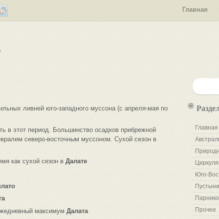
Главная
е
Разде
льных ливней юго-западного муссона (c апреля-мая по
Главная
ть в этот период. Большинство осадков прибрежной
вралем северо-восточным муссоном. Сухой сезон в
Австрал
Природн
емя как сухой сезон в
Далате
Циркуля
Юго-Вос
плато
Пустыни
га
Парнико
Прочее
 ежедневный максимум
Далата