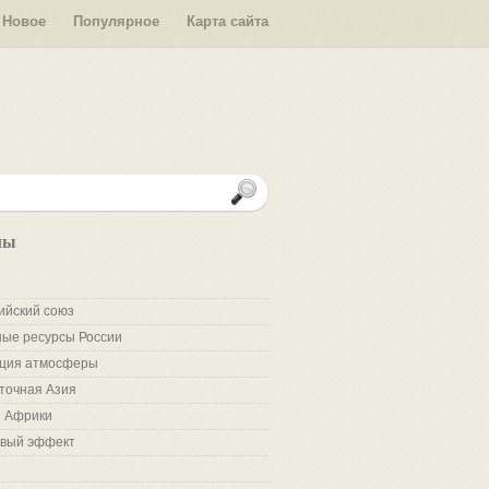
Новое
Популярное
Карта сайта
лы
ийский союз
ые ресурсы России
ция атмосферы
точная Азия
 Африки
вый эффект