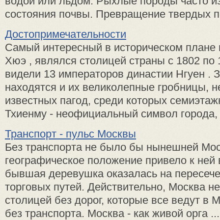
водой или льдом. Рыхлые породы часто и
состояния почвы. Превращение твердых по
Достопримечательности
Самый интересный в историческом плане 
Хюэ , являлся столицей страны с 1802 по 1
видели 13 императоров династии Нгуен . 
находятся и их великолепные гробницы, н
известных пагод, среди которых семиэтаж
Тхиенму - неофициальный символ города, .
Транспорт - пульс Москвы
Без транспорта не было бы нынешней Мос
географическое положение привело к ней 
бывшая деревушка оказалась на пересече
торговых путей. Действительно, Москва н
столицей без дорог, которые все ведут в М
без транспорта. Москва - как живой орга ...