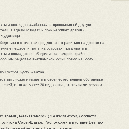
ухты и еще одна особенность, принесшая ей другую
тели, в здешних водах и поныне живет дракон -
о чудовища
убедиться в этом, там предложат отправиться на джонке на
енные пещеры и гроты на островах, позагорать и
ухты и насладиться обедом из кальмаров, крабов,
о особым рецептам вьетнамской кухни прямо на борту
шой остров бухты -
Катба
есь вы сможете увидеть в своей естественной обстановке
оленей, а также более 20 видов птиц, включая ястребов и
о время Джезказганской (Жезказганской)) области
полигона Сары-Шаган. Расположен в пустыне Бетпак-
ове Коржынтубек озера Балхаш вблизи