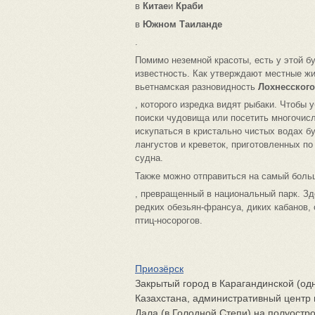
в
Китае
и
Краби
в
Южном Таиланде
.
Помимо неземной красоты, есть у этой б
известность. Как утверждают местные жи
вьетнамская разновидность
Лохнесског
, которого изредка видят рыбаки. Чтобы 
поиски чудовища или посетить многочисл
искупаться в кристально чистых водах б
лангустов и креветок, приготовленных п
судна.
Также можно отправиться на самый боль
, превращенный в национальный парк. Зд
редких обезьян-франсуа, диких кабанов, 
птиц-носорогов.
Приозёрск
Закрытый город в Карагандинской (одн
Казахстана, административный центр 
Дала (в Голодной Степи) на полуостр