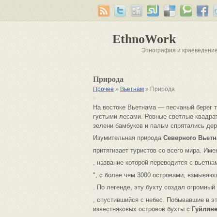
EthnoWork
Этнография и краеведени
Природа
Прочее
»
Вьетнам
» Природа
На востоке Вьетнама — песчаный берег т
густыми лесами. Ровные светлые квадра
зелени бамбуков и пальм спрятались дер
Изумительная природа
Северного Вьет
притягивает туристов со всего мира. Им
, название которой переводится с вьетнам
", с более чем 3000 островами, взмываю
. По легенде, эту бухту создал огромный
, спустившийся с небес. Побывавшие в 
известняковых островов бухты с
Гуйлин