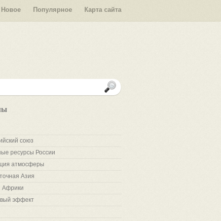
Новое
Популярное
Карта сайта
лы
ийский союз
ые ресурсы России
ция атмосферы
точная Азия
 Африки
вый эффект