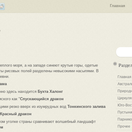
Главная
е
Разде
еплого моря, а на западе синеют крутые горы, одетые
ты рисовых полей разделены невысокими насыпями. В
евни.
Главная
нама
Австрал
Природн
енно здесь находится
Бухта Халонг
Циркуля
ского как "
Спускающийся дракон
Юго-Вос
щими резко вверх из изумрудных вод
Тонкинского залива
Пустыни
Красный дракон
Парнико
этом уголке страны сравнивают волшебный ландшафт
Прочее
ем