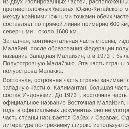
из двух изолированных частей, расположенны
противоположных берегах Южно-Китайского м
между крайними южными точками обеих часте
составляет по прямой линии примерно 600 км
северными - около 1600 км.
Западная, континентальная часть страны, из
Малайей, после образования Федерации пол
название Западная Малайзия, а в 1973 г. был
Полуостровную Малайзию. Эта часть страны 
полуострова Малакка.
Восточная, островная часть страны занимает 
западную части о. Калимантан, большая часть
состав Индонезии. До 1973 г. восточная част
официальное название Восточная Малайзия, 
годы в официальных документах оно не употре
часть страны называется Сабах и Саравак. Од
литературе по-прежнему широко используются