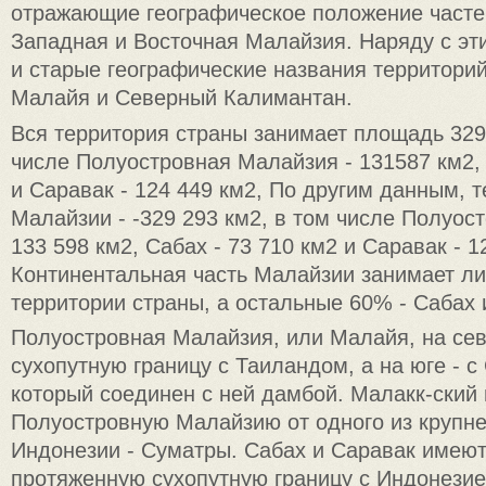
отражающие географическое положение частей
Западная и Восточная Малайзия. Наряду с эт
и старые географические названия территори
Малайя и Северный Калимантан.
Вся территория страны занимает площадь 329 
числе Полуостровная Малайзия - 131587 км2, 
и Саравак - 124 449 км2, По другим данным, 
Малайзии - -329 293 км2, в том числе Полуос
133 598 км2, Сабах - 73 710 км2 и Саравак - 1
Континентальная часть Малайзии занимает л
территории страны, а остальные 60% - Сабах 
Полуостровная Малайзия, или Малайя, на се
сухопутную границу с Таиландом, а на юге - с
который соединен с ней дамбой. Малакк-ский
Полуостровную Малайзию от одного из крупн
Индонезии - Суматры. Сабах и Саравак имею
протяженную сухопутную границу с Индонези