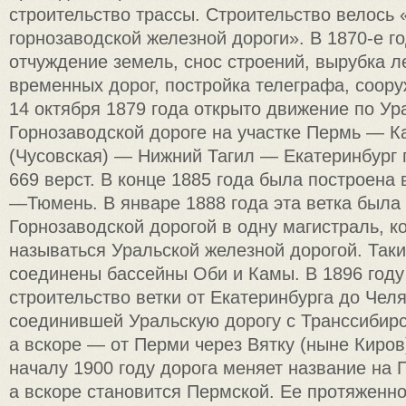
строительство трассы. Строительство велось
горнозаводской железной дороги». В 1870-е г
отчуждение земель, снос строений, вырубка л
временных дорог, постройка телеграфа, соору
14 октября 1879 года открыто движение по Ур
Горнозаводской дороге на участке Пермь — К
(Чусовская) — Нижний Тагил — Екатеринбург
669 верст. В конце 1885 года была построена 
—Тюмень. В январе 1888 года эта ветка была
Горнозаводской дорогой в одну магистраль, к
называться Уральской железной дорогой. Так
соединены бассейны Оби и Камы. В 1896 год
строительство ветки от Екатеринбурга до Чел
соединившей Уральскую дорогу с Транссибирс
а вскоре — от Перми через Вятку (ныне Киров
началу 1900 году дорога меняет название на
а вскоре становится Пермской. Ее протяженно