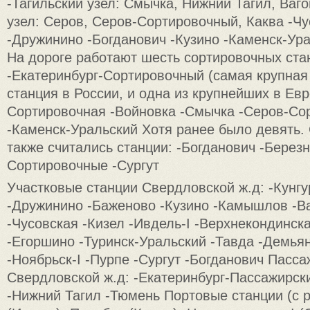
-Тагильский узел: Смычка, Нижний Тагил, Ваг
узел: Серов, Серов-Сортировочный, Каква -Ч
-Дружинино -Богданович -Кузино -Каменск-Ур
На дороге работают шесть сортировочных ста
-Екатеринбург-Сортировочный (самая крупная
станция в России, и одна из крупнейших в Евр
Сортировочная -Войновка -Смычка -Серов-Со
-Каменск-Уральский Хотя ранее было девять
также считались станции: -Богданович -Березн
Сортировочные -Сургут
Участковые станции Свердловской ж.д: -Кунг
-Дружинино -Баженово -Кузино -Камышлов -Ва
-Чусовская -Кизел -Ивдель-I -Верхнекондинск
-Егоршино -Туринск-Уральский -Тавда -Демьян
-Ноябрьск-I -Пурпе -Сургут -Богданович Пасс
Свердловской ж.д: -Екатеринбург-Пассажирски
-Нижний Тагил -Тюмень Портовые станции (с р