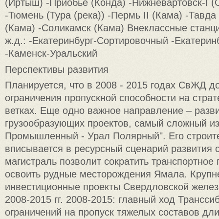
(Иртыш) -Приобье (Конда) -Нижневартовск-I (О
-Тюмень (Тура (река)) -Пермь II (Кама) -Тавда
(Кама) -Соликамск (Кама) Внеклассные станц
ж.д.: -Екатеринбург-Сортировочный -Екатерин
-Каменск-Уральский
Перспективы развития
Планируется, что в 2008 - 2015 годах СвЖД д
ограничения пропускной способности на страт
ветках. Eщe одно важное направление – разв
грузообразующих проектов, самый сложный из
Промышленный - Урал Полярный". Его строит
вписывается в ресурсный сценарий развития 
магистраль позволит сократить транспортное 
освоить рудные месторождения Ямала. Круп
инвестиционные проекты Свердловской желез
2008-2015 гг. 2008-2015: главный ход Транссиб
ограничений на пропуск тяжелых составов дли