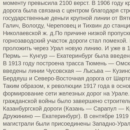
моменту превысила 2100 верст. В 1906 году к
дорога была связана с центром благодаря стр
государственные деньги крупной линии от Вят
Галич, Вологду, Череповец и Тихвин до станц
Николаевской ж. д.По причине низкой пропуск
горнозаводский участок дороги стал помехой
проложить через Урал новую линию. И уже в 1
Пермь — Кунгур — Екатеринбург была введен
В 1913 году построена трасса Тюмень — Омск
введены линии Чусовская — Лысьва — Кузи
Бердяуш и Северо-Восточная дорога от Шарт
Таким образом, к революции 1917 года в осн
формирование сети железных дорог на Урале.
гражданской войны было завершено строител
Казанбургской дороги (Казань — Сарапул — 
Дружинино — Екатеринбург). В сентябре 1919
магистрали были присоединены Западно-Урал