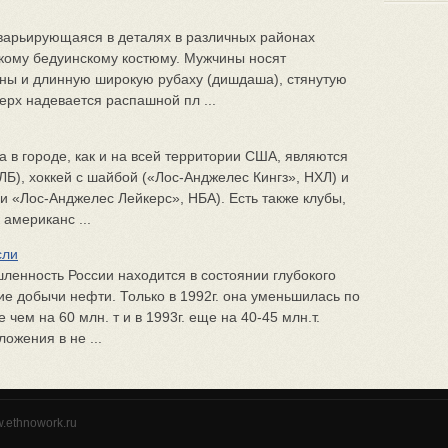
варьирующаяся в деталях в различных районах
скому бедуинскому костюму. Мужчины носят
ны и длинную широкую рубаху (дишдаша), стянутую
ерх надевается распашной пл ...
в городе, как и на всей территории США, являются
Б), хоккей с шайбой («Лос-Анджелес Кингз», НХЛ) и
и «Лос-Анджелес Лейкерс», НБА). Есть также клубы,
американс ...
сли
енность России находится в состоянии глубокого
ие добычи нефти. Только в 1992г. она уменьшилась по
ем на 60 млн. т и в 1993г. еще на 40-45 млн.т.
ожения в не ...
w.ethnowork.ru