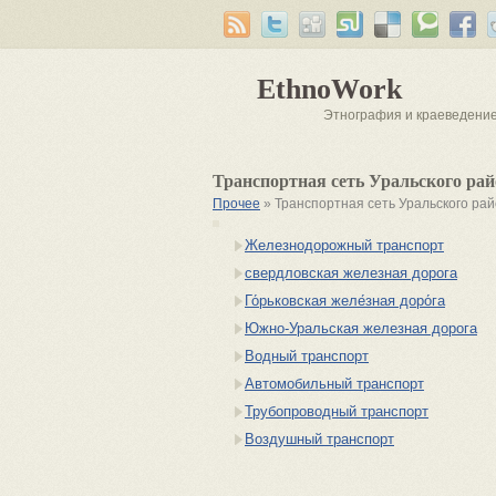
EthnoWork
Этнография и краеведени
Транспортная сеть Уральского рай
Прочее
» Транспортная сеть Уральского ра
Железнодорожный транспорт
свердловская железная дорога
Го́рьковская желе́зная доро́га
Южно-Уральская железная дорога
Водный транспорт
Автомобильный транспорт
Трубопроводный транспорт
Воздушный транспорт