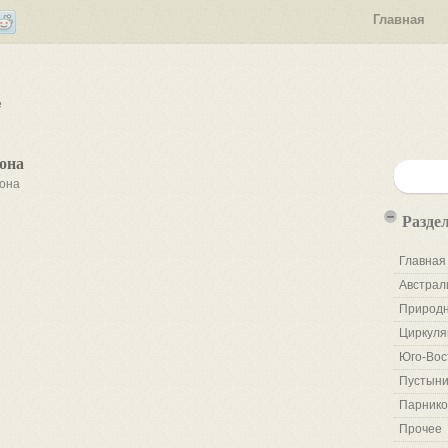
Главная
е
она
йона
Разде
Главная
Австрал
Природн
Циркуля
Юго-Вос
Пустыни
Парнико
Прочее