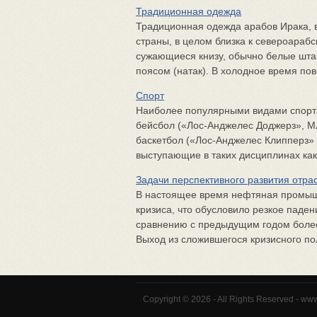
Традиционная одежда
Традиционная одежда арабов Ирака, 
страны, в целом близка к североараб
сужающиеся книзу, обычно белые шта
поясом (натак). В холодное время пов
Спорт
Наиболее популярными видами спорта 
бейсбол («Лос-Анджелес Доджерз», МЛ
баскетбол («Лос-Анджелес Клипперз» 
выступающие в таких дисциплинах как 
Задачи перспективного развития отра
В настоящее время нефтяная промышл
кризиса, что обусловило резкое паден
сравнению с предыдущим годом более ч
Выход из сложившегося кризисного пол
Copyright © 2026 - All Rights Reserved - ww