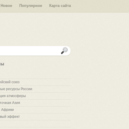
Новое
Популярное
Карта сайта
лы
ийский союз
ые ресурсы России
ция атмосферы
точная Азия
 Африки
вый эффект