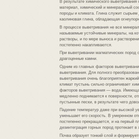
В результате химического выветривания 
материал, химический и минеральный сос
породы и климата. Глина служит сырьем
каолиновая глина, обладающая огнеупор
В процессе выветривания не все минера
называемые устойчивые минералы, на ко
растворы, и по мере выноса и растворен
постепенно накапливаются.
При выветривании магматических пород 
драгоценные камни.
Одним из главных факторов выветривания
выветривания. Для полного преобразован
выветривания очень благоприятен жаркий
климат пустынь сильно ограничивает хим
факторов выветривания — вода. Имеющая
медленно поднимается к поверхности, о
пустынные пески, в результате чего дов
Падение температур даже при высокой у
уменьшает его скорость. В умеренном о
постепенно прекращается, и на первый п
дезинтеграция горных пород протекает в
Почва образует тонкий слой и формирует