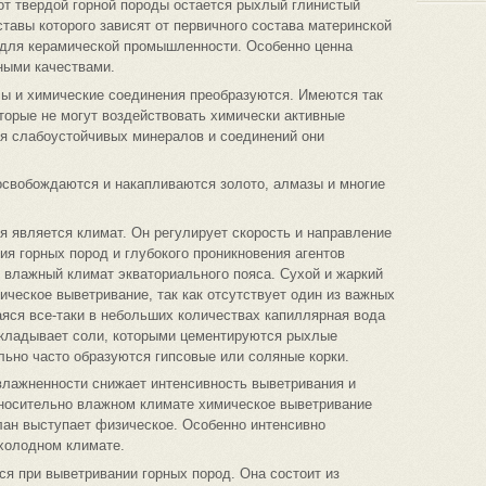
от твердой горной породы остается рыхлый глинистый
тавы которого зависят от первичного состава материнской
 для керамической промышленности. Особенно ценна
ными качествами.
лы и химические соединения преобразуются. Имеются так
торые не могут воздействовать химически активные
ия слабоустойчивых минералов и соединений они
освобождаются и накапливаются золото, алмазы и многие
 является климат. Он регулирует скорость и направление
ия горных пород и глубокого проникновения агентов
 влажный климат экваториального пояса. Сухой и жаркий
ическое выветривание, так как отсутствует один из важных
ся все-таки в небольших количествах капиллярная вода
ткладывает соли, которыми цементируются рыхлые
ольно часто образуются гипсовые или соляные корки.
влажненности снижает интенсивность выветривания и
тносительно влажном климате химическое выветривание
лан выступает физическое. Особенно интенсивно
 холодном климате.
ся при выветривании горных пород. Она состоит из