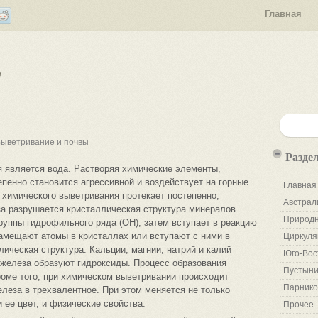
Главная
е
ыветривание и почвы
Разде
я является вода. Растворяя химические элементы,
пенно становится агрессивной и воздействует на горные
Главная
 химического выветривания протекает постепенно,
Австрал
за разрушается кристаллическая структура минералов.
Природн
руппы гидрофильного ряда (ОН), затем вступает в реакцию
амещают атомы в кристаллах или вступают с ними в
Циркуля
ическая структура. Кальции, магнии, натрий и калий
Юго-Вос
 железа образуют гидроксиды. Процесс образования
Пустыни
роме того, при химическом выветривании происходит
Парнико
леза в трехвалентное. При этом меняется не только
и ее цвет, и физические свойства.
Прочее