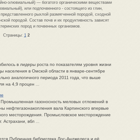
нойно-элювиальный) — богатого органическими веществами
ювиальный), или подпочвенного - состоящего из глин,
представленного рыхлой размягченной породой, сходной
нской породой. Состав почв и их продуктивность зависят
атеринских пород и почвенных организмов.
Страницы:
1
2
билось в лидеры роста по показателям уровня жизни
ы населения в Омской области в январе-сентябре
ельно аналогичного периода 2011 года, что выше
я на 4,9 процен ...
ие
т Промышленная газоносность меловых отложений в
ны нефтегазонакопления вала Карпинского впервые
кого месторождения. Промысловское месторождение
. Астрахани, вбл ...
ется Публичная библиотека Лос-Анджелеса и её