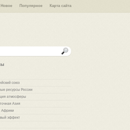
Новое
Популярное
Карта сайта
лы
ийский союз
ые ресурсы России
ция атмосферы
точная Азия
 Африки
вый эффект