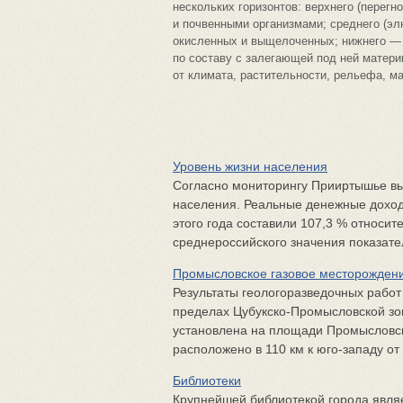
нескольких горизонтов: верхнего (перег
и почвенными организмами; среднего (эл
окисленных и выщелоченных; нижнего — 
по составу с залегающей под ней матери
от климата, растительности, рельефа, м
Уровень жизни населения
Согласно мониторингу Прииртышье вы
населения. Реальные денежные доход
этого года составили 107,3 % относит
среднероссийского значения показател
Промысловское газовое месторожден
Результаты геологоразведочных рабо
пределах Цубукско-Промысловской зо
установлена на площади Промысловс
расположено в 110 км к юго-западу от г
Библиотеки
Крупнейшей библиотекой города явля