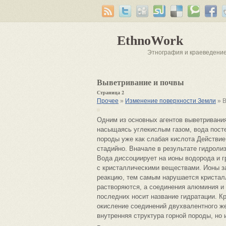
EthnoWork
Этнография и краеведени
Выветривание и почвы
Страница 2
Прочее
»
Изменение поверхности Земли
» В
Одним из основных агентов выветривани
насыщаясь углекислым газом, вода посте
породы уже как слабая кислота Действие
стадийно. Вначале в результате гидроли
Вода диссоциирует на ионы водорода и г
с кристаллическими веществами. Ионы з
реакцию, тем самым нарушается кристалл
растворяются, а соединения алюминия и
последних носит название гидратации. К
окисление соединений двухвалентного же
внутренняя структура горной породы, но 