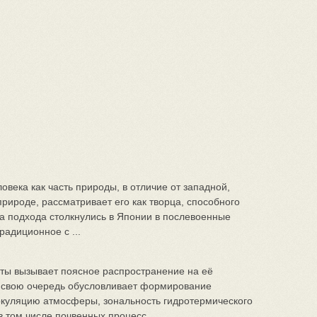
века как часть природы, в отличие от западной,
рироде, рассматривает его как творца, способного
ва подхода столкнулись в Японии в послевоенные
радиционное с ...
ы вызывает поясное распространение на её
в свою очередь обусловливает формирование
куляцию атмосферы, зональность гидротермического
в том числе почвенных процесс ...