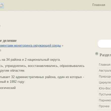
Главная
е
е деление
элементами мониторинга окружающей среды
»
е
Разде
на 34 района и 2 национальный округа.
Главная
сь, упразднялись, восстанавливались, образовывались
другим областям.
Австрал
Природн
ывает 32 административных района, один из которых -
ный в 1992 году:
Циркуля
логический
Юго-Вос
Пустыни
Парнико
Прочее