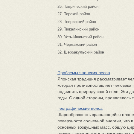
26. Таврический район
27. Тарский район
28. Тевризский район
29. Тюкалинский район
30. Усть-Ишимский район
31. Черлакский район
32. Шербакульский район
Проблемы японских лесов
Японская традиция рассматривает чело
которая противопоставляет человека п
подчинить природу своей воле. Эти д
годы. С одной стороны, проявлялось т
Географические пояса
Шарообразность вращающейся планет
поверхности солнечной энергии, что 
основных воздушных масс, общую цир
режима, экзогенных и геохимических, 