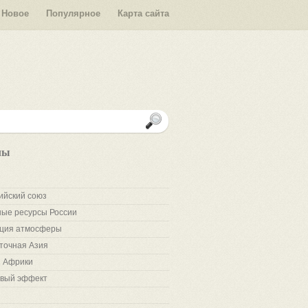
Новое
Популярное
Карта сайта
лы
ийский союз
ые ресурсы России
ция атмосферы
точная Азия
 Африки
вый эффект