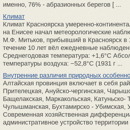
именно, 76% - абразионных берегов [ ...
Климат
Климат Красноярска умеренно-континент
на Енисее начал метеорологические набл
М.Ф. Митьков, прибывший в Красноярск в 1
течение 10 лет вёл ежедневные наблюден
Среднегодовая температура: +1,6°C Абс
температуры воздуха: −52,8°C (1931 г ...
Внутренние различия природных особенно
Алтайская провинция включает в себя ра
Прителецкая, Ануйско-чергинская, Чарышс
Бащелакская, Маркакольская, Катуньско- 
Чулышманская, Бухтамирско - Убимская, У
Современная хозяйственная дифференциа
административное устройство территории т