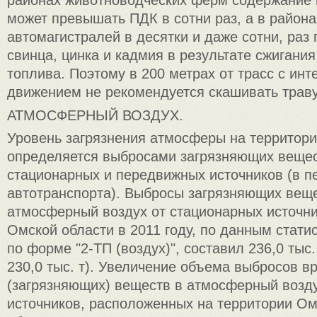
районах животноводческих ферм содержание 
может превышать ПДК в сотни раз, а в района
автомагистралей в десятки и даже сотни, ра
свинца, цинка и кадмия в результате сжигани
топлива. Поэтому в 200 метрах от трасс с ин
движением не рекомендуется скашивать траву 
АТМОСФЕРНЫЙ ВОЗДУХ.
Уровень загрязнения атмосферы на территор
определяется выбросами загрязняющих вещес
стационарных и передвижных источников (в п
автотранспорта). Выбросы загрязняющих веще
атмосферный воздух от стационарных источни
Омской области в 2011 году, по данным стати
по форме "2-ТП (воздух)", составил 236,0 тыс. 
230,0 тыс. т). Увеличение объема выбросов в
(загрязняющих) веществ в атмосферный возду
источников, расположенных на территории Ом