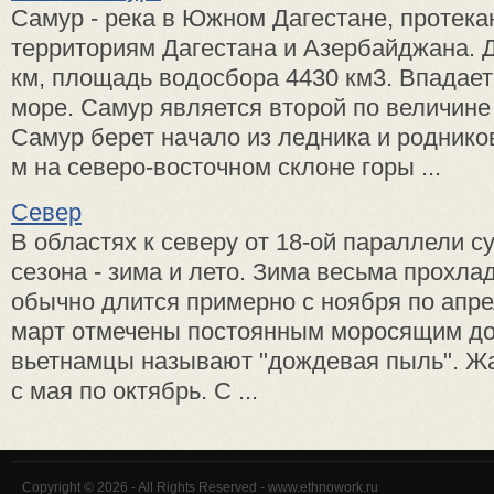
Самур - река в Южном Дагестане, протек
территориям Дагестана и Азербайджана. 
км, площадь водосбора 4430 км3. Впадает
море. Самур является второй по величине
Самур берет начало из ледника и роднико
м на северо-восточном склоне горы ...
Север
В областях к северу от 18-ой параллели с
сезона - зима и лето. Зима весьма прохла
обычно длится примерно с ноября по апре
март отмечены постоянным моросящим до
вьетнамцы называют "дождевая пыль". Жа
с мая по октябрь. С ...
Copyright © 2026 - All Rights Reserved - www.ethnowork.ru