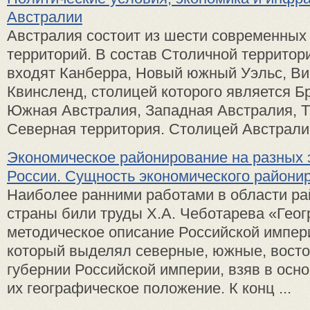
Австралии
Австралия состоит из шести современных 
территорий. В состав Столичной территор
входят Канберра, Новый южный Уэльс, Ви
Квинсленд, столицей которого является Б
Южная Австралия, Западная Австралия, Т
Северная территория. Столицей Австралии
Экономическое районирование на разных 
России. Сущность экономического райони
Наиболее ранними работами в области р
страны били труды Х.А. Чеботарева «Гео
методическое описание Российской империи
который выделял северные, южные, вост
губернии Российской империи, взяв в осно
их географическое положение. К конц ...