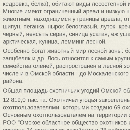
кедровка, белка), обитают виды лесостепной и
Многие имеют ограниченный ареал и низкую ч
животным, находящимся у границы ареала, от
шипун, пеганка, нырок белоглазый, луток, кре
черный, неясыть серая, синица усатая, еж уш
арктическая, куница, лемминг лесной.
Особенно богат животный мир лесной зоны: бе
заяцбеляк и др. Лось относится к самым кру
семейства оленей, распространен в лесной зо
числе и в Омской области - до Москаленског
района.
Общая площадь охотничьих угодий Омской об
12 819,0 тыс. га. Охотничьи угодья закреплены
охотпользователями, которыми создано 69 охо
Основным охотпользователем на территории 
РОО "Омское областное общество охотников 