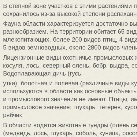
В степной зоне участков с этими растениями п
сохранилось из-за высокой степени распаханн
Фауна области характеризуется достаточно в
разнообразием. На территории обитает 65 ви
млекопитающих, более 200 видов птиц, 4 ви
5 видов земноводных, около 2800 видов члени
Лицензионные виды охотничье-промысловых ж
косуля, лось, северный олень, бобр, выдра, с
Водоплавающая дичь (гусь,
утки), болотная и полевая (различные виды к
используются в области как основные объект
и промыслового значения не имеют. Птицы, 
промысловое значение: глухарь, тетерев, куро
рябчик.
В области водятся животные тундры (олень се
(медведь, лось, глухарь, соболь, куница, росо