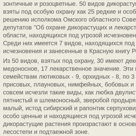
зонтичные и розоцветные. 50 видов дикораст
взяты под особую охрану как 25 редкие и осо
решению исполкома Омского областного Сове
депутатов "Об охране дикорастущих и лекарс
области, находящихся под угрозой исчезновени
Среди них имеется 7 видов, находящихся под
исчезновения и занесенные в Красную книгу Р
Из 50 видов, взятых под охрану, 30 имеют дек
медоносное, 17 лекарственное значение. Эти 
семействам лютиковых - 9, орхидных - 8, по 3
присовых, плауновых, нимфейных, бобовых и 
совсем исчезли такие виды, как любка двули
пятнистый и шлемоносный, зверобой продыря
малый, истод сибирский и рапонтик серпухови
особо ценные и находящиеся под угрозой исч
дикорастущие растения произрастают в основ
лесостепи и подтаежной зоне.