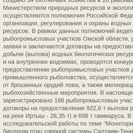
создано 34 охотничьих хозяйства в 28 районах
Министерством природных ресурсов и эколог
осуществляются полномочия Российской Феде
организации, регулирования и охраны водных
ресурсов. В рамках данных полномочий ведет
рыбопромысловых участков Омской области, 
заявки и заключаются договоры на предоста
добычи (вылова) водных биологических ресур
и на внутренних водоемах, проводятся конкур
предоставлению рыбопромысловых участков 
промышленного рыболовства, осуществляется
от брошенных орудий лова, а также мелиора
рыбохозяйственные мероприятия. В настояще
зарегистрировано 198 рыбопромысловых учас
договоры на предоставление 922,6 т вылова 
на реке Иртыш - 28,35 т) и 698 т гаммаруса. В
исследовательской работы по теме "Монитори
биологии птиц озерной системы Салтаим-Тени