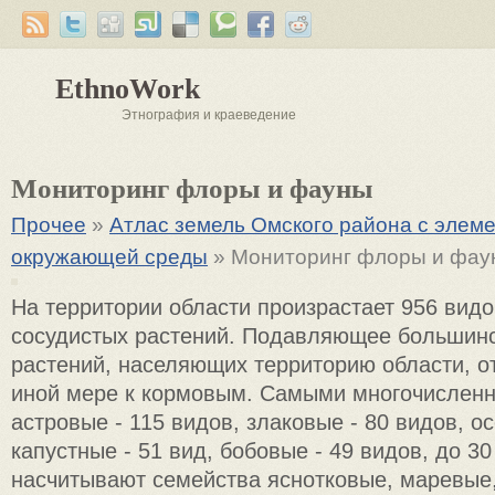
EthnoWork
Этнография и краеведение
Мониторинг флоры и фауны
Прочее
»
Атлас земель Омского района с элем
окружающей среды
» Мониторинг флоры и фау
На территории области произрастает 956 вид
сосудистых растений. Подавляющее большин
растений, населяющих территорию области, от
иной мере к кормовым. Самыми многочисленн
астровые - 115 видов, злаковые - 80 видов, ос
капустные - 51 вид, бобовые - 49 видов, до 3
насчитывают семейства яснотковые, маревые