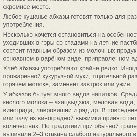
скромное место.
Любое кушанье абхазы готовят только для раз
употребления.
Несколько хочется остановиться на особеннос
уходивших в горы со стадами на летние пастб
состоит главным образом из молочных продук
осноавном в варёном виде, приправленном а
Хлеб абхазы употребляют крайне редко. Иног
прожаренной кукурузной муки, тщательной ра
горячем молоке, заменяет завтрок или ужин.
У абхазов бытует много видов напитков. Среди
кислого молока – ахацвыдзюа, меловая вода, 
винограда, лавровишни и ряд др. В повседне
или чачу из виноградной выжимки принято пит
количествах. По традитиии при обычной трап
выпивали 2–3 стакана слабого натурального в