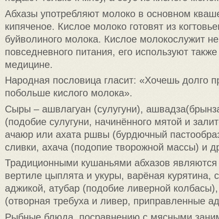
Абхазы употребляют молоко в основном кваше
кипяченое. Кислое молоко готовят из когтовьег
буйволиного молока. Кислое молокослужит не
повседневного питания, его используют также
медицине.
Народная пословица гласит: «Хочешь долго п
побольше кислого молока».
Сыры – ашвлагуан (сулугуни), ашвадза(брынз
(подобие сулугуни, начинённого мятой и зали
ачаюр или ахата ршвы (бурдючный пастообраз
сливки, ахача (подопие творожной массы) и д
Традиционными кушаньями абхазов являются
вертиле цыплята и укуры, варёная курятина, 
аджикой, атубар (подобие ливерной колбасы),
(отворная требуха и ливер, приправленные ад
Рыбные блюда, посравнению с мясными зани