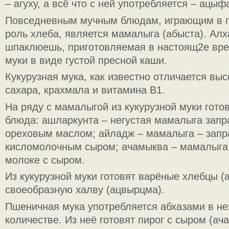
– агуху, а всё что с ней употребляется – ацыф
Повседневным мучным блюдам, играющим в п
роль хлеба, является мамалыга (абыста). Алх
шпаклюешь, приготовляемая в настоящ2е вре
муки в виде густой пресной каши.
Кукурузная мука, как известно отличается в
сахара, крахмала и витамина В1.
На ряду с мамалыгой из кукурузной муки готов
блюда: ашларкунта – негустая мамалыга зап
ореховым маслом; айладж – мамалыга – зап
кисломолочным сыром; ачамыква – мамалыга 
молоке с сыром.
Из кукурузной муки готовят варёные хлебцы (
своеобразную халву (ацвырцма).
Пшеничная мука употребляется абхазами в н
количестве. Из неё готовят пирог с сыром (ач