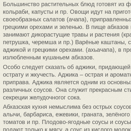
Большинство растительных блюд готовят из ф
кольраби, капусты и пр. Овощи идут на приго
своеобразных салатов (ачапа), приправленны
грецкими орехами и зеленью. В пище абхазов
занимают дикорастущие травы и растения (кр
петрушка, черемша и пр.) Варёные каштаны, 
аджикой и грецкими орехами. (ахьачапа), в п
излюбленным кушаньем абхазов.
Особо следует сказать об аджики, придающе
острату и жкучесть. Аджика – острая и арома
приправа. Аджика является одним из основны
различных соусов. Она служит прекрасным с
секреции желудочногог сока.
Абхазская кухня немыслима без острых соусо
алычи, барбариса, ежевики, граната, зелёного
томатов и пр. Плодово-ягодные соусы и соусы
подают только к мясу, а соус из кислого моло