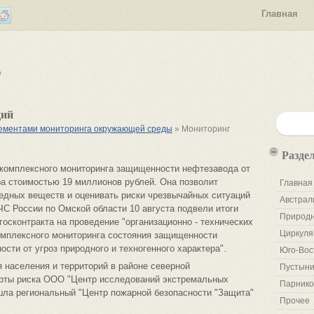
Главная
е
ций
элементами мониторинга окружающей среды
» Мониторинг
Разде
 комплексного мониторинга защищенности нефтезавода от
ера стоимостью 19 миллионов рублей. Она позволит
Главная
едных веществ и оценивать риски чрезвычайных ситуаций
Австрал
С России по Омской области 10 августа подвели итоги
Природн
госконтракта на проведение "организационно - технических
Циркуля
омплексного мониторинга состояния защищенности
сти от угроз природного и техногенного характера".
Юго-Вос
 населения и территорий в районе северной
Пустыни
арты риска ООО "Центр исследований экстремальных
Парнико
шла региональный "Центр пожарной безопасности "Защита"
Прочее