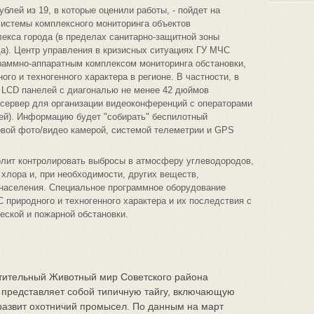
ублей из 19, в которые оценили работы, - пойдет на
системы комплексного мониторинга объектов
екса города (в пределах санитарно-защитной зоны
). Центр управления в кризисных ситуациях ГУ МЧС
граммно-аппаратным комплексом мониторинга обстановки,
го и техногенного характера в регионе. В частности, в
9 LCD панелей с диагональю не менее 42 дюймов
осервер для организации видеоконференций с операторами
ей). Информацию будет "собирать" беспилотный
вой фото/видео камерой, системой телеметрии и GPS
олит контролировать выбросы в атмосферу углеводородов,
 хлора и, при необходимости, других веществ,
населения. Специальное программное оборудование
 природного и техногенного характера и их последствия с
еской и пожарной обстановки.
стительный Животный мир Советского района
представляет собой типичную тайгу, включающую
развит охотничий промысел. По данным на март