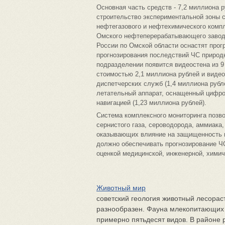
Основная часть средств - 7,2 миллиона р
строительство экспериментальной зоны 
нефтегазового и нефтехимического компл
Омского нефтеперерабатывающего завода
России по Омской области оснастят про
прогнозирования последствий ЧС природно
подразделении появится видеостена из 
стоимостью 2,1 миллиона рублей и виде
диспетчерских служб (1,4 миллиона рубл
летательный аппарат, оснащенный цифро
навигацией (1,23 миллиона рублей).
Система комплексного мониторинга позв
сернистого газа, сероводорода, аммиака,
оказывающих влияние на защищенность 
должно обеспечивать прогнозирование ЧС
оценкой медицинской, инженерной, химич
Животный мир
советский геология животный лесора
разнообразен. Фауна млекопитающих 
примерно пятьдесят видов. В районе 