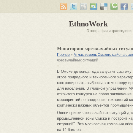
EthnoWork
Этнография и краеведени
Мониторинг чрезвычайных ситуа
Прочее
»
Атлас земель Омского района с 
чрезвычайных ситуаций
В Омске до конца года запустят систему
угроз природного и техногенного характ
контролировать выбросы в атмосферу вр
для населения. В главном управлении МЧ
открытого конкурса на право заключения 
мероприятий по внедрению технологий к
критически важных объектов промышленно
Оценит риски чрезвычайных ситуаций для
промышленной зоны Омска и построит к
ситуаций". Эта московская компания обо
на 14 баллов.