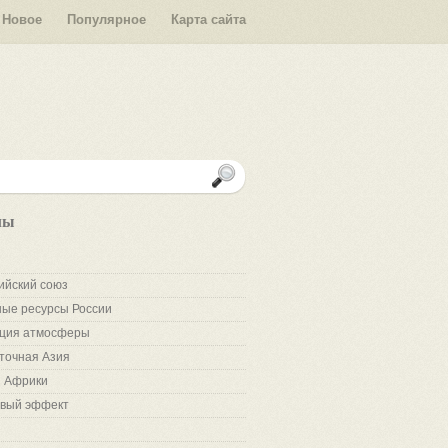
Новое
Популярное
Карта сайта
лы
ийский союз
ые ресурсы России
ция атмосферы
точная Азия
 Африки
вый эффект