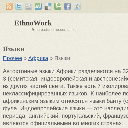
EthnoWork
Этнография и краеведение
Языки
Прочее
»
Африка
» Языки
Автохтонные языки Африки разделяются на 32
3 (семитская, индоевропейская и австронезий
из других частей света. Также есть 7 изолиро
неклассифицированных языков. К наиболее п
африканским языкам относятся языки банту (су
фула. Индоевропейские языки — это наследи
периода: английский, португальский, француз
являются официальными во многих странах.