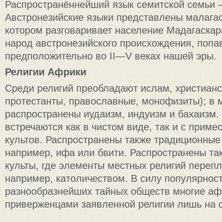
Распространённейший язык семитской семьи 
Австронезийские языки представлены малагас
котором разговаривает население Мадагаска
народ австронезийского происхождения, поп
предположительно во II—V веках нашей эры.
Религии Африки
Среди религий преобладают ислам, христианс
протестанты, православные, монофизиты); в 
распространены иудаизм, индуизм и бахаизм.
встречаются как в чистом виде, так и с прим
культов. Распространены также традиционные
например, ифа или бвити. Распространены та
культы, где элементы местных религий перепл
например, католичеством. В силу популярнос
разнообразнейших тайных обществ многие а
приверженцами заявленной религии лишь на 