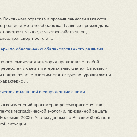
во Основными отраслями промышленности являются
строение и металлообработка. Главные производства
кторостроительное, сельскохозяйственное,
ное, транспортное, ста ...
еры по обеспечению сбалансированного развития
но-экономическая категория представляет собой
требностей людей в материальных благах, бытовых и
 и направления статистического изучения уровня жизни
арактерис ...
ческих изменений и сопряженных с ними
льных изменений правомерно рассматривается как
пектов географической экологии, призванной решать
Коломыц, 2003). Анализ данных по Рязанской области
ой ситуации ...