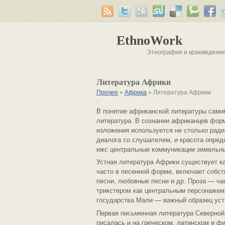
EthnoWork
Этнография и краеведени
Литература Африки
Прочее
»
Африка
» Литература Африки
В понятие африканской литературы самим
литература. В сознании африканцев форм
изложения используется не столько ради
диалога со слушателем, и красота опре
ижс центральные коммуникации земельны
Устная литература Африки существует ка
часто в песенной форме, включает собст
песни, любовные песни и др. Проза — ча
трикстером как центральным персонажем.
государства Мали — важный образец уст
Первая письменная литература Северной
писалась и на греческом, латинском и ф