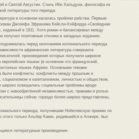
ей и Святой Августин. Стиль Ибн Хальдуна, философа из
кой литературы того периода.
ература в основном касалась проблем рабства. Первым
 роман Джозефа Эфрахима Кейсли-Хэйфорда «Свободная
, изданный в 1911. Хотя роман и балансировал между
н получил позитивные отклики в западных изданиях.
 поднималась перед окончанием колониального периода.
зависимости африканская литература совершила
 писателей, произведения которых получили широкое
а европейских языках (в основном это французский,
автохтонных языках Африки. Основными темами
да были конфликты: конфликты между прошлым и
, социализмом и капитализмом, личностью и обществом,
е широко освещались социальные проблемы вроде
ран с новообретённой независимостью, правами и ролью
сательницы сейчас гораздо более широко представлены,
ониального периода, получившим Нобелевскую премию по
До этого только Альбер Камю, родившийся в Алжире, был
ющиеся литературные произведения.