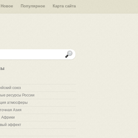
Новое
Популярное
Карта сайта
лы
ийский союз
ые ресурсы России
ция атмосферы
точная Азия
 Африки
вый эффект