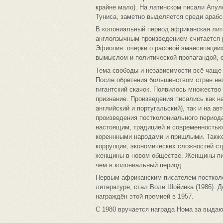
крайне мало). На латинском писали Апул
Туниса, заметно выделяется среди арабс
В колониальный период африканская лит
англоязычным произведением считается
Эфиопия: очерки о расовой эмансипации»
вымыслом и политической пропагандой, о
Тема свободы и независимости всё чаще
После обретения большинством стран не
гигантский скачок. Появилось множество
признание. Произведения писались как н
английский и португальский), так и на 
произведения постколониального перио
настоящим, традицией и современностью
кореннными народами и пришлыми. Такж
коррупции, экономических сложностей ст
женщины в новом обществе. Женщины-пи
чем в колониальный период.
Первым африканским писателем посткол
литературе, стал Воле Шойинка (1986). 
награждён этой премией в 1957.
С 1980 вручается награда Нома за выда