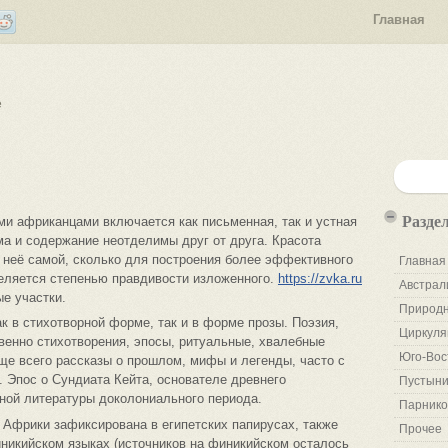
Главная
е
Разде
и африканцами включается как письменная, так и устная
а и содержание неотделимы друг от друга. Красота
 неё самой, сколько для построения более эффективного
Главная
деляется степенью правдивости изложенного.
https://zvka.ru
Австрал
е участки.
Природн
к в стихотворной форме, так и в форме прозы. Поэзия,
Циркуля
венно стихотворения, эпосы, ритуальные, хвалебные
Юго-Вос
ще всего рассказы о прошлом, мифы и легенды, часто с
 Эпос о Сундиата Кейта, основателе древнего
Пустыни
ной литературы доколониального периода.
Парнико
 Африки зафиксирована в египетских папирусах, также
Прочее
иникийском языках (источников на финикийском осталось